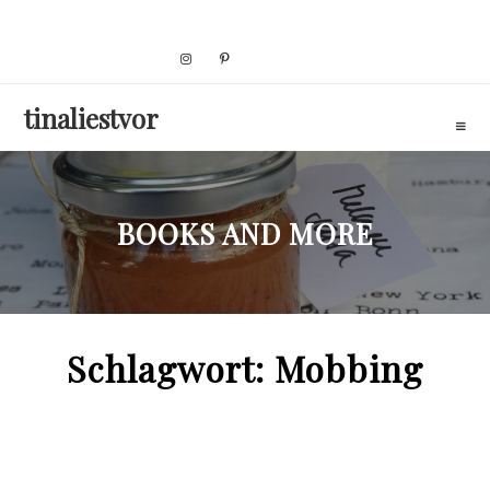
Skip
to
content
tinaliestvor
BOOKS AND MORE
Schlagwort:
Mobbing