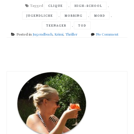
Tagged
,
,
CLIQUE
HIGH-SCHOOL
,
,
,
JUGENDLICHE
MOBBING
MORD
,
TEENAGER
TOD
on
Posted in
Jugendbuch
,
Krimi
,
Thriller
No Comment
Todd
Strasser
–
Posts
Wish
u
navigation
were
dead