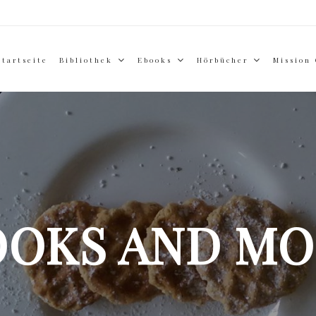
Startseite
Bibliothek
Ebooks
Hörbücher
Mission
OOKS AND MO