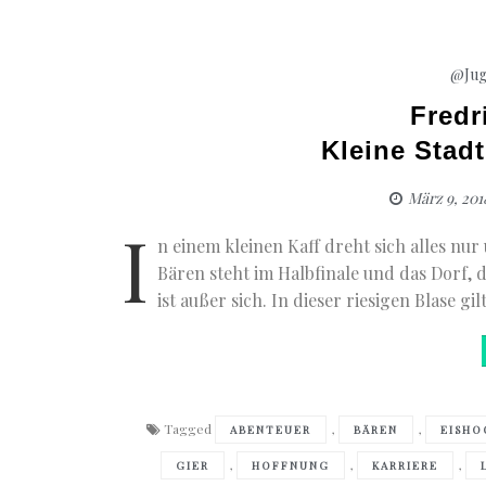
@Jug
Fredr
Kleine Stad
März 9, 201
I
n einem kleinen Kaff dreht sich alles nu
Bären steht im Halbfinale und das Dorf, 
ist außer sich. In dieser riesigen Blase gi
Tagged
,
,
ABENTEUER
BÄREN
EISHO
,
,
,
GIER
HOFFNUNG
KARRIERE