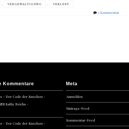
,
,
VERGEWALTIGUNG
VERLUST
zu
1 Kommentar
Fredri
Back
–
Kleine
Stadt
der
große
Träu
e Kommentare
Meta
hs – Der Code der Knochen -
Anmelden
zu
Kathy Reichs –
Eintrags-Feed
Kommentar-Feed
hs – Der Code der Knochen -