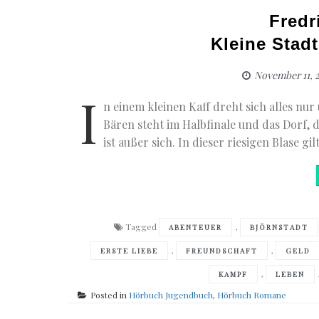
Fredr
Kleine Stad
November 11, 
I
n einem kleinen Kaff dreht sich alles nu
Bären steht im Halbfinale und das Dorf, 
ist außer sich. In dieser riesigen Blase gi
Tagged
,
ABENTEUER
BJÖRNSTADT
,
,
ERSTE LIEBE
FREUNDSCHAFT
GELD
,
KAMPF
LEBEN
Posted in
Hörbuch Jugendbuch
,
Hörbuch Romane