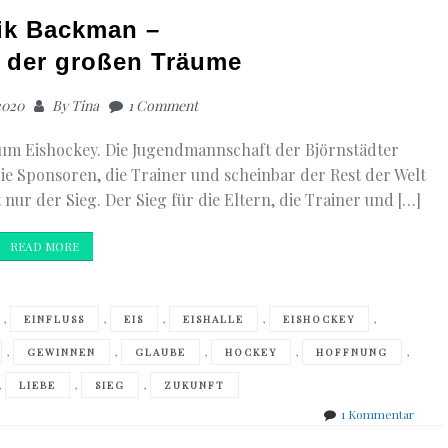
ik Backman –
t der großen Träume
2020
By
Tina
1 Comment
r um Eishockey. Die Jugendmannschaft der Björnstädter
die Sponsoren, die Trainer und scheinbar der Rest der Welt
lt nur der Sieg. Der Sieg für die Eltern, die Trainer und […]
READ MORE
,
,
,
,
,
EINFLUSS
EIS
EISHALLE
EISHOCKEY
,
,
,
,
,
GEWINNEN
GLAUBE
HOCKEY
HOFFNUNG
,
,
,
LIEBE
SIEG
ZUKUNFT
zu
1 Kommentar
Fredri