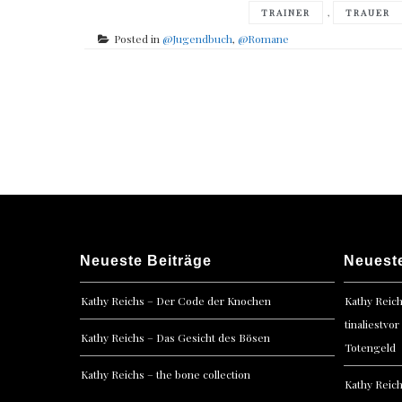
,
TRAINER
TRAUER
Posted in
@Jugendbuch
,
@Romane
Posts
navigation
Neueste Beiträge
Neuest
Kathy Reichs – Der Code der Knochen
Kathy Reic
tinaliestvor
Kathy Reichs – Das Gesicht des Bösen
Totengeld
Kathy Reichs – the bone collection
Kathy Reic