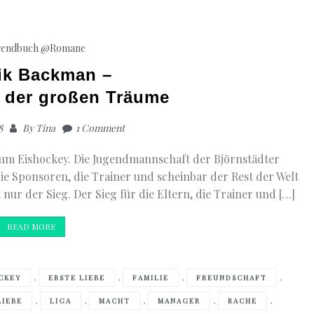
Back
–
Kleine
Stadt
endbuch
@Romane
der
große
ik Backman –
Träu
t der großen Träume
8
By
Tina
1 Comment
r um Eishockey. Die Jugendmannschaft der Björnstädter
die Sponsoren, die Trainer und scheinbar der Rest der Welt
lt nur der Sieg. Der Sieg für die Eltern, die Trainer und […]
READ MORE
,
,
,
,
CKEY
ERSTE LIEBE
FAMILIE
FREUNDSCHAFT
,
,
,
,
,
LIEBE
LIGA
MACHT
MANAGER
RACHE