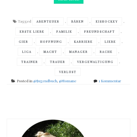
Tagged
,
,
,
ABENTEUER
BÄREN
EISHOCKEY
,
,
,
ERSTE LIEBE
FAMILIE
FREUNDSCHAFT
,
,
,
,
GIER
HOFFNUNG
KARRIERE
LIEBE
,
,
,
,
LIGA
MACHT
MANAGER
RACHE
,
,
,
TRAINER
TRAUER
VERGEWALTIGUNG
VERLUST
zu
Posted in
@Jugendbuch
,
@Romane
1 Kommentar
Fredrik
Backman
–
Posts
Kleine
Stadt
navigation
der
großen
Träume