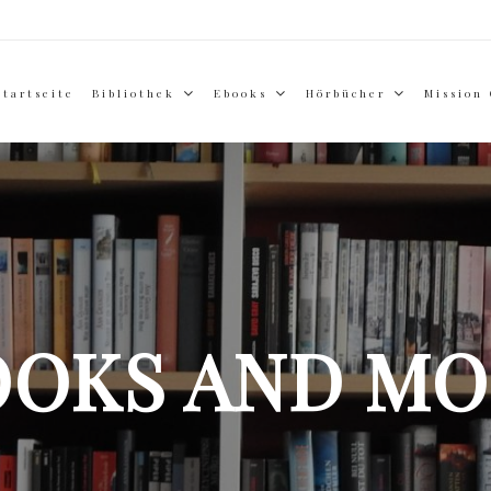
Startseite
Bibliothek
Ebooks
Hörbücher
Mission
OOKS AND MO