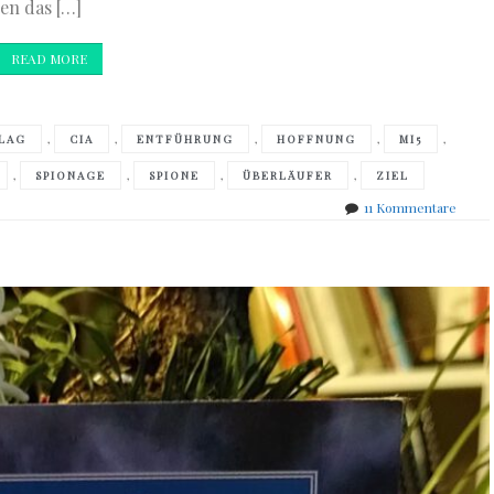
en das […]
READ MORE
,
,
,
,
,
LAG
CIA
ENTFÜHRUNG
HOFFNUNG
MI5
,
,
,
,
SPIONAGE
SPIONE
ÜBERLÄUFER
ZIEL
zu
11 Kommentare
Daniel
Silva
–
Der
Oligar