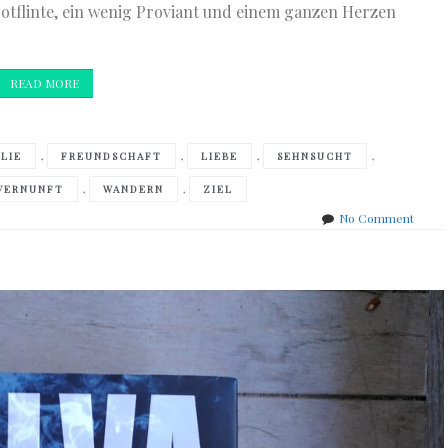
rotflinte, ein wenig Proviant und einem ganzen Herzen
READ MORE
,
,
,
,
ILIE
FREUNDSCHAFT
LIEBE
SEHNSUCHT
,
,
VERNUNFT
WANDERN
ZIEL
on
No Comment
Emma
Hoope
–
Etta
and
Otto
and
Russel
and
James