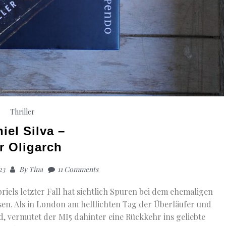
Thriller
iel Silva –
r Oligarch
23
By
Tina
11 Comments
els letzter Fall hat sichtlich Spuren bei dem ehemaligen
sen. Als in London am helllichten Tag der Überläufer und
d, vermutet der MI5 dahinter eine Rückkehr ins geliebte