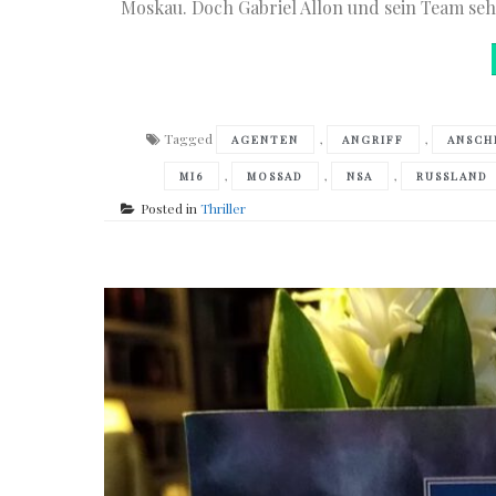
Moskau. Doch Gabriel Allon und sein Team seh
Tagged
,
,
AGENTEN
ANGRIFF
ANSCH
,
,
,
MI6
MOSSAD
NSA
RUSSLAND
Posted in
Thriller