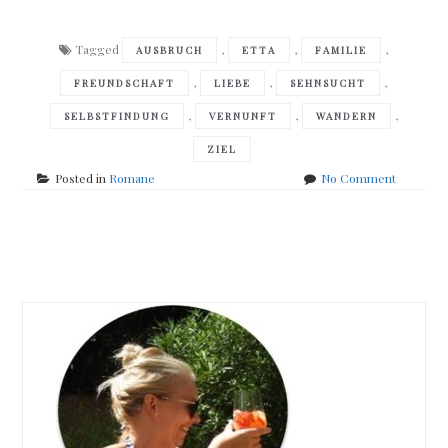
Tagged
,
,
,
AUSBRUCH
ETTA
FAMILIE
,
,
,
FREUNDSCHAFT
LIEBE
SEHNSUCHT
,
,
,
SELBSTFINDUNG
VERNUNFT
WANDERN
ZIEL
on
Posted in
Romane
No Comment
Emma
Hooper
–
Posts
Etta
and
navigation
Otto
and
Russell
and
James