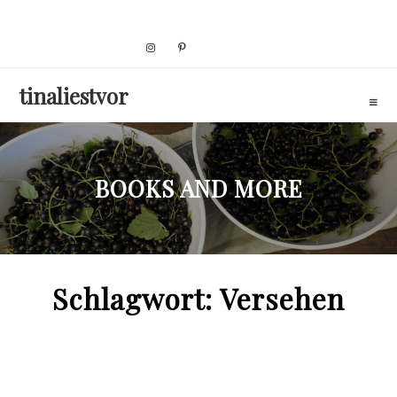
Skip
to
content
tinaliestvor
BOOKS AND MORE
Schlagwort:
Versehen