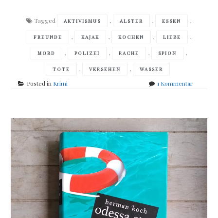
Tagged
,
,
,
AKTIVISMUS
ALSTER
ESSEN
,
,
,
,
FREUNDE
KAJAK
KOCHEN
LIEBE
,
,
,
,
MORD
POLIZEI
RACHE
SPION
,
,
TOTE
VERSEHEN
WASSER
zu
Posted in
Krimi
1 Kommentar
Werner
Färber
–
Alsterwa