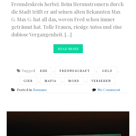
Freundeskreis herbei. Beim Herunstromern durch
die Stadt trifft er auf seinen alten Bekannten Max
G. Max G. hat all das, wovon Fred schon immer
geträumt hat. Tolle Frauen, riesige Autos und eine
dubiose Vergangenheit. […]
READ MORE
Tagged
,
,
,
EHE
FREUNDSCHAFT
GELD
,
,
,
GIER
MAFIA
MORD
VERSEHEN
on
Posted in
Romane
No Comment
Herman
Koch
–
Odessa
Star