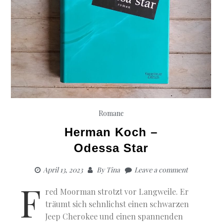
Romane
Herman Koch –
Odessa Star
April 13, 2023
By
Tina
Leave a comment
F
red Moorman strotzt vor Langweile. Er
träumt sich sehnlichst einen schwarzen
Jeep Cherokee und einen spannenden