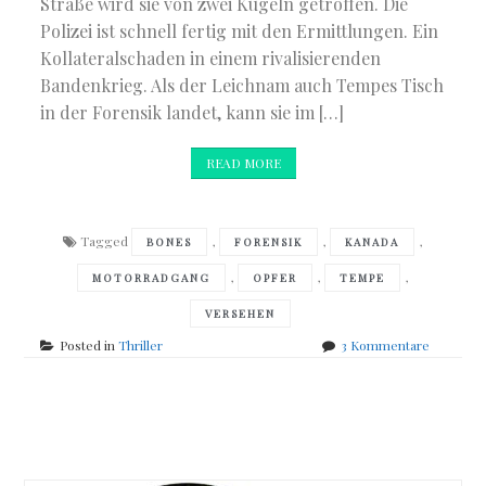
Straße wird sie von zwei Kugeln getroffen. Die
Polizei ist schnell fertig mit den Ermittlungen. Ein
Kollateralschaden in einem rivalisierenden
Bandenkrieg. Als der Leichnam auch Tempes Tisch
in der Forensik landet, kann sie im […]
READ MORE
Tagged
,
,
,
BONES
FORENSIK
KANADA
,
,
,
MOTORRADGANG
OPFER
TEMPE
VERSEHEN
zu
Posted in
Thriller
3 Kommentare
Kathy
Reichs
–
Posts
Lasst
Knochen
navigation
sprechen