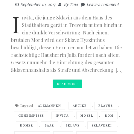
September 10, 2017
By
Tina
Leave a comment
I
nvita, die junge Sklavin aus dem Haus des
Stadthalters gerät in Treveris mitten hinein in
eine dunkle Verschwörung. Nach einem
brutalen Mord wird der Sklave Hyazinthus
beschuldigt, dessen Herrn ermordet zu haben. Die
rachsüchtige Hausherrin Julia fordert nach altem
Gesetz nunmehr die Hinrichtung des gesamten
Sklavenhaushalts als Strafe und Abschreckung. […]
READ MORE
Tagged
,
,
,
ALEMANNEN
ANTIKE
FLAVUS
,
,
,
,
GEHEIMNISSE
INVITA
MOSEL
ROM
,
,
,
,
RÖMER
SAAR
SKLAVE
SKLAVEREI