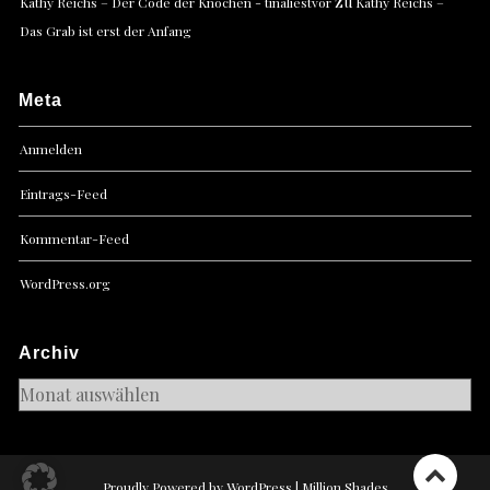
zu
Kathy Reichs – Der Code der Knochen - tinaliestvor
Kathy Reichs –
Das Grab ist erst der Anfang
Meta
Anmelden
Eintrags-Feed
Kommentar-Feed
WordPress.org
Archiv
Archiv
Proudly Powered by WordPress
|
Million Shades