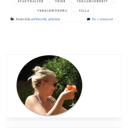
,
,
,
STADTHALTER
TRIER
VERGANGENHEIT
,
VERSCHWÖRUNG
VILLA
on
Posted in
@Historik
,
@Krimi
No Comment
Maria
W.
Peter
Posts
–
Die
navigation
Legion
des
Raben