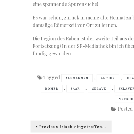
eine spannende Spurensuche!
Es war schön, zurück in meine alte Heimat zu
damalige Römerzeit vor Ort zu lernen.
Die Legion des Raben ist der zweite Teil aus d
Fortsetzung! In der SR-Mediathek bin ich übe
fündig geworden.
Tagged
,
,
ALEMANNEN
ANTIKE
FL
,
,
,
RÖMER
SAAR
SKLAVE
SKLAVE
VERSC
Posted
Beitragsnavigation
Previous
Previous
frisch eingetroffen…
post: