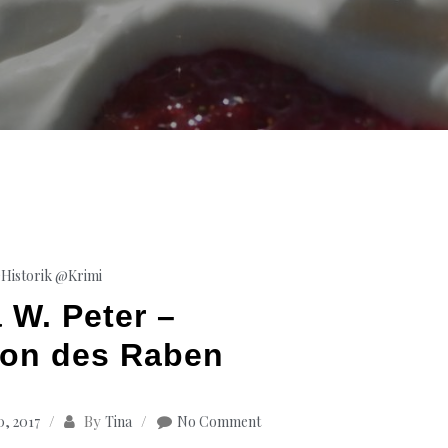
Historik
@Krimi
 W. Peter –
ion des Raben
By
, 2017
Tina
No Comment