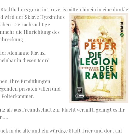
 Stadthalters gerät in Treveris mitten hinein in eine dunkle
d wird der Sklave Hyazinthus
aben. Die rachsüchtige
unmehr die Hinrichtung des
schreckung.
s der Alemanne Flavus,
cheinbar in diesen Mord
chen. Ihre Ermittlungen
iegenden privaten Villen und
ne Folterkammer.
z als aus Freundschaft zur Flucht verhilft, gelingt es ihr
en….
rück in die alte und ehrwürdige Stadt Trier und dort auf