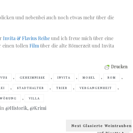
 blicken und nebenbei auch noch etwas mehr über die
er
Invita & Flavius Reihe
und ich freue mich über eine
r einen tollen
Film
über die alte Römerzeit und Invita
Drucken
,
,
,
,
,
AVUS
GEHEIMNISSE
INVITA
MOSEL
ROM
,
,
,
,
REI
STADTHALTER
TRIER
VERGANGENHEIT
,
HWÖRUNG
VILLA
 in
@Historik
,
@Krimi
Next
Next
Glasierte Weintrauben
post:
auf Ricotta