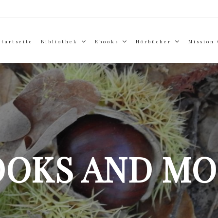
Startseite
Bibliothek
Ebooks
Hörbücher
Mission
OOKS AND MO