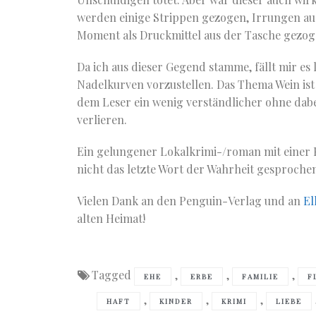
werden einige Strippen gezogen, Irrungen au
Moment als Druckmittel aus der Tasche gezog
Da ich aus dieser Gegend stamme, fällt mir es 
Nadelkurven vorzustellen. Das Thema Wein ist
dem Leser ein wenig verständlicher ohne dabe
verlieren.
Ein gelungener Lokalkrimi-/roman mit einer F
nicht das letzte Wort der Wahrheit gesprochen
Vielen Dank an den Penguin-Verlag und an
El
alten Heimat!
Tagged
,
,
,
EHE
ERBE
FAMILIE
F
,
,
,
HAFT
KINDER
KRIMI
LIEBE