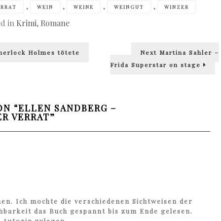
,
,
,
,
ERRAT
WEIN
WEINE
WEINGUT
WINZER
ed in
Krimi
,
Romane
Next
herlock Holmes tötete
Next
Martina Sahler –
post:
Frida Superstar on stage
ON “
ELLEN SANDBERG –
ER VERRAT
”
en. Ich mochte die verschiedenen Sichtweisen der
hbarkeit das Buch gespannt bis zum Ende gelesen.
 Autorin zulegen.