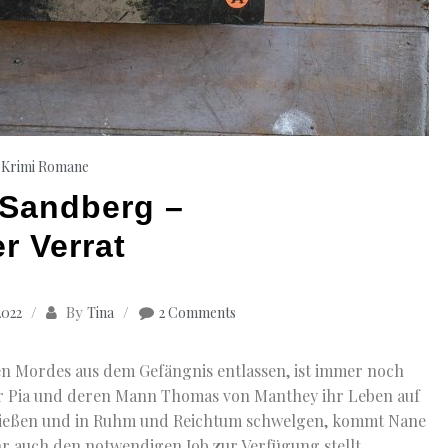
Krimi
Romane
 Sandberg –
r Verrat
By
2022
Tina
2 Comments
en Mordes aus dem Gefängnis entlassen, ist immer noch
er Pia und deren Mann Thomas von Manthey ihr Leben auf
nießen und in Ruhm und Reichtum schwelgen, kommt Nane
ihr auch den notwendigen Job zur Verfügung stellt.