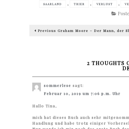
,
,
,
SAARLAND
TRIER
VERLUST
V
Post
Beitragsnavigation
Previous
Previous
Graham Moore – Der Mann, der S
post:
2 THOUGHTS 
D
sommerlese
sagt:
Februar 10, 2019 um 7:06 p.m. Uhr
Hallo Tina,
mich hat dieses Buch auch sehr mitgenomm
Handlung und habe trotz einiger Vorherse
Nun werde ich mir noch das erste Buch des