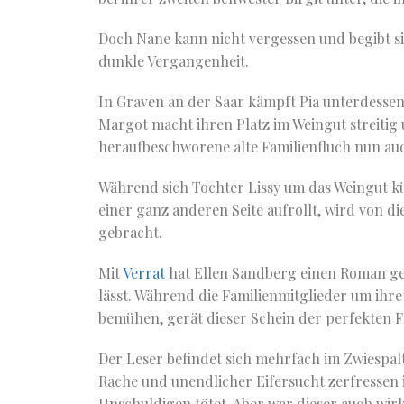
Doch Nane kann nicht vergessen und begibt si
dunkle Vergangenheit.
In Graven an der Saar kämpft Pia unterdessen
Margot macht ihren Platz im Weingut streitig 
heraufbeschworene alte Familienfluch nun auch
Während sich Tochter Lissy um das Weingut k
einer ganz anderen Seite aufrollt, wird von di
gebracht.
Mit
Verrat
hat Ellen Sandberg einen Roman ges
lässt. Während die Familienmitglieder um ihr
bemühen, gerät dieser Schein der perfekten F
Der Leser befindet sich mehrfach im Zwiespalt
Rache und unendlicher Eifersucht zerfressen i
Unschuldigen tötet. Aber war dieser auch wirk