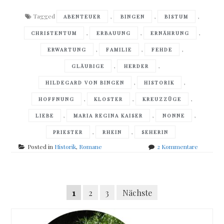
Tagged
,
,
,
ABENTEUER
BINGEN
BISTUM
,
,
,
CHRISTENTUM
ERBAUUNG
ERNÄHRUNG
,
,
,
ERWARTUNG
FAMILIE
FEHDE
,
,
GLÄUBIGE
HERDER
,
,
HILDEGARD VON BINGEN
HISTORIK
,
,
,
HOFFNUNG
KLOSTER
KREUZZÜGE
,
,
,
LIEBE
MARIA REGINA KAISER
NONNE
,
,
PRIESTER
RHEIN
SEHERIN
zu
Posted in
Historik
,
Romane
2 Kommentare
Maria
Regina
Kaiser
Posts
–
Seitennummerierung
1
2
3
Nächste
Hildegar
navigation
von
der
Bingen
Beiträge