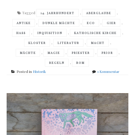
Tagged
,
,
14. JAHRHUNDERT
ABERGLAUBE
,
,
,
,
ANTIKE
DUNKLE MÄCHTE
ECO
GIER
,
,
,
HASS
INQUISITION
KATHOLISCHE KIRCHE
,
,
,
KLOSTER
LITERATUR
MACHT
,
,
,
,
MÄCHTE
MAGIE
PRIESTER
PRIOR
,
REGELN
ROM
zu
Posted in
Historik
1 Kommentar
Umberto
Eco
–
Der
Name
der
Rose