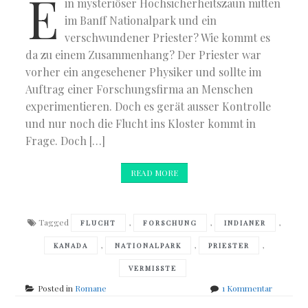
E
in mysteriöser Hochsicherheitszaun mitten
im Banff Nationalpark und ein
verschwundener Priester? Wie kommt es
da zu einem Zusammenhang? Der Priester war
vorher ein angesehener Physiker und sollte im
Auftrag einer Forschungsfirma an Menschen
experimentieren. Doch es gerät ausser Kontrolle
und nur noch die Flucht ins Kloster kommt in
Frage. Doch […]
READ MORE
Tagged
,
,
,
FLUCHT
FORSCHUNG
INDIANER
,
,
,
KANADA
NATIONALPARK
PRIESTER
VERMISSTE
zu
Posted in
Romane
1 Kommentar
Sanna