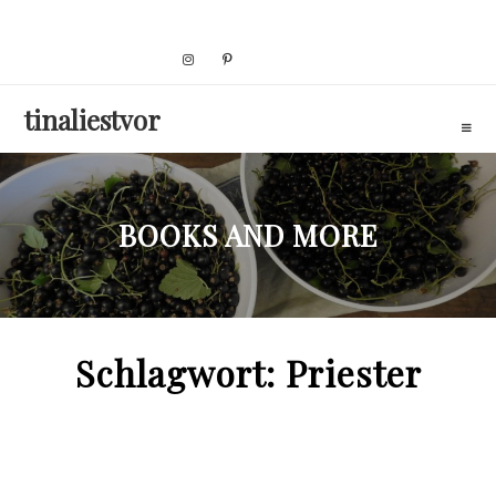
Skip
to
content
tinaliestvor
BOOKS AND MORE
Schlagwort:
Priester