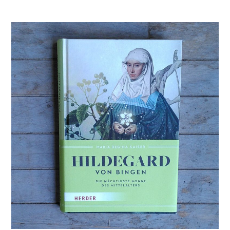
Seven
Deers
-
</br>Das
Geheimni
des
Felskojot