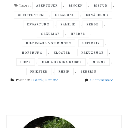
Tagged
,
,
,
ABENTEUER
BINGEN
BISTUM
,
,
,
CHRISTENTUM
ERBAUUNG
ERNÄHRUNG
,
,
,
ERWARTUNG
FAMILIE
FEHDE
,
,
GLÄUBIGE
HERDER
,
,
HILDEGARD VON BINGEN
HISTORIK
,
,
,
HOFFNUNG
KLOSTER
KREUZZÜGE
,
,
,
LIEBE
MARIA REGINA KAISER
NONNE
,
,
PRIESTER
RHEIN
SEHERIN
zu
Posted in
Historik
,
Romane
2 Kommentare
Maria
Regina
Kaiser
Posts
–
Hildegar
navigation
von
Bingen