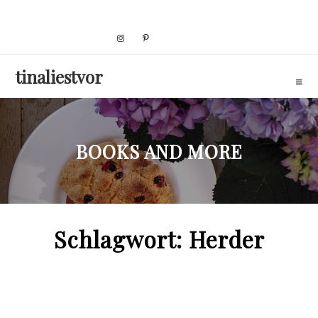
Skip
to
content
tinaliestvor
BOOKS AND MORE
Schlagwort:
Herder