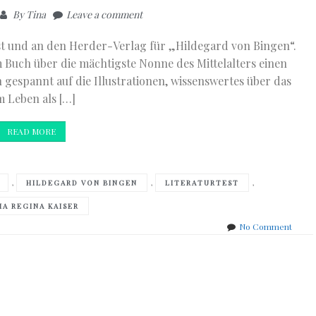
By
Tina
Leave a comment
est und an den Herder-Verlag für „Hildegard von Bingen“.
m Buch über die mächtigste Nonne des Mittelalters einen
n gespannt auf die Illustrationen, wissenswertes über das
 Leben als […]
READ MORE
,
,
,
HILDEGARD VON BINGEN
LITERATURTEST
IA REGINA KAISER
on
No Comment
frisch
einge