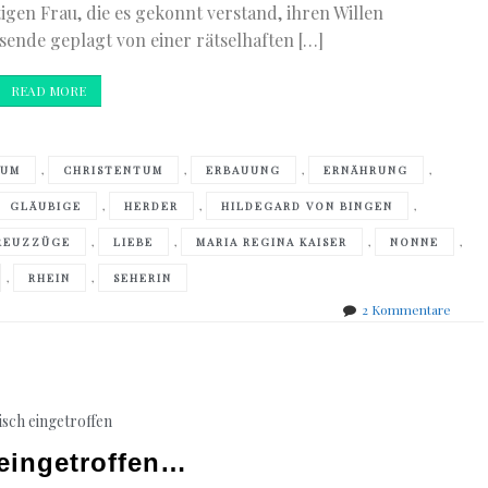
gen Frau, die es gekonnt verstand, ihren Willen
sende geplagt von einer rätselhaften […]
READ MORE
,
,
,
,
TUM
CHRISTENTUM
ERBAUUNG
ERNÄHRUNG
,
,
,
GLÄUBIGE
HERDER
HILDEGARD VON BINGEN
,
,
,
,
REUZZÜGE
LIEBE
MARIA REGINA KAISER
NONNE
,
,
RHEIN
SEHERIN
zu
2 Kommentare
Maria
Regin
Kaiser
–
Hilde
isch eingetroffen
von
Binge
 eingetroffen…