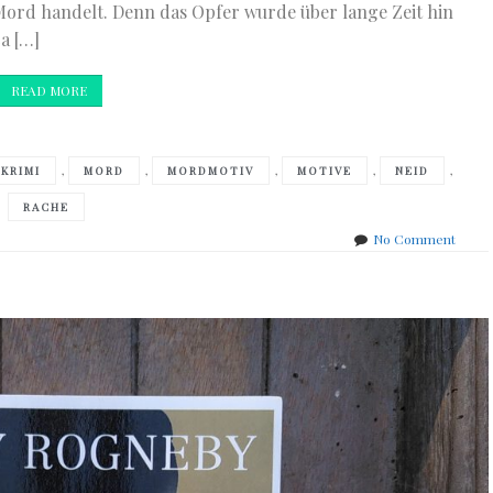
ord handelt. Denn das Opfer wurde über lange Zeit hin
a […]
READ MORE
,
,
,
,
,
KRIMI
MORD
MORDMOTIV
MOTIVE
NEID
RACHE
on
No Comment
Susan
Misch
–
Kalte
Fährt