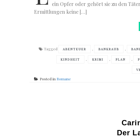
ein Opfer oder gehört sie zu den Täter
Ermittlungen keine […]
Tagged
,
,
ABENTEUER
BANKRAUB
BAN
,
,
,
KINDHEIT
KRIMI
PLAN
V
Posted in
Romane
Cari
Der L