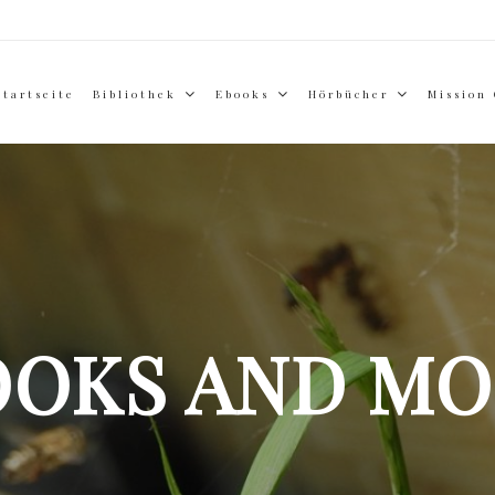
Startseite
Bibliothek
Ebooks
Hörbücher
Mission
OOKS AND MO