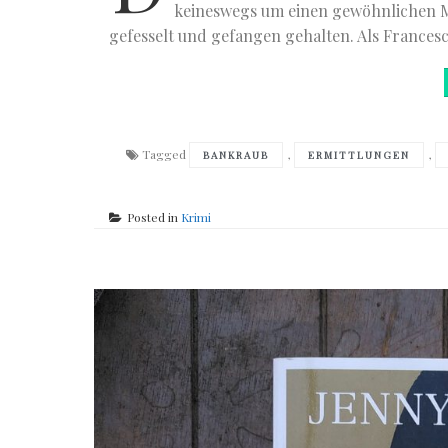
keineswegs um einen gewöhnlichen M
gefesselt und gefangen gehalten. Als Francesc
Tagged
,
,
BANKRAUB
ERMITTLUNGEN
Posted in
Krimi