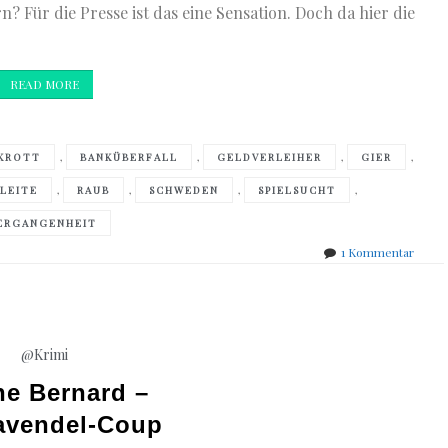
n? Für die Presse ist das eine Sensation. Doch da hier die
READ MORE
,
,
,
,
KROTT
BANKÜBERFALL
GELDVERLEIHER
GIER
,
,
,
,
PLEITE
RAUB
SCHWEDEN
SPIELSUCHT
ERGANGENHEIT
zu
1 Kommentar
Jenny
Rogn
–
Leona
–
@Krimi
Die
Würfe
ne Bernard –
sind
avendel-Coup
gefall