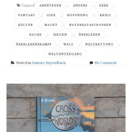
Tagged
,
,
,
ABENTEUER
ANDERE
ERBE
,
,
,
,
FANTASY
GIER
HOFFNUNG
KRIEG
,
,
,
KULTUR
MACHT
NATURKATASTROPHEN
,
,
,
RACHE
SIEGEN
ÜBERLEBEN
,
,
,
ÜBERLEBENSKAMPF
WELT
WELTRETTUNG
WELTUNTERGANG
on
Posted in
Fantasy
,
Jugendbuch
No Comment
Pierre
Bottero
–
Meister
der
Stürme