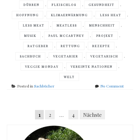
,
,
,
DÜRREN
FLEISCHLOS
GESUNDHEIT
,
,
,
HOFFNUNG
KLIMAERWÄRMUNG
LESS HEAT
,
,
,
LESS MEAT
MEATLESS
MENSCHHEIT
,
,
,
MUSIK
PAUL MCCARTNEY
PROJEKT
,
,
,
RATGEBER
RETTUNG
REZEPTE
,
,
,
SACHBUCH
VEGETARIER
VEGETARISCH
,
,
VEGGIE MONDAY
VEREINTE NATIONEN
WELT
on
Posted in
Sachbücher
No Comment
Paul
McCartne
–
Posts
Less
Seitennummerierung
1
2
…
4
Nächste
Meat
navigation
Less
der
Heat
Beiträge