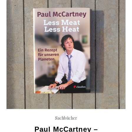
–
Die
Gefahr
des
gelben
Auges
Sachbücher
Paul McCartney –