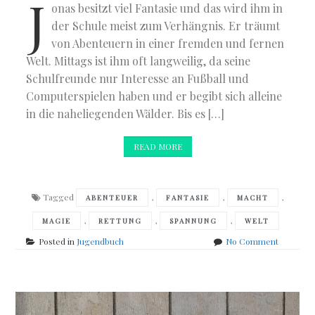
J
onas besitzt viel Fantasie und das wird ihm in
der Schule meist zum Verhängnis. Er träumt
von Abenteuern in einer fremden und fernen
Welt. Mittags ist ihm oft langweilig, da seine
Schulfreunde nur Interesse an Fußball und
Computerspielen haben und er begibt sich alleine
in die naheliegenden Wälder. Bis es […]
READ MORE
Tagged
,
,
,
ABENTEUER
FANTASIE
MACHT
,
,
,
MAGIE
RETTUNG
SPANNUNG
WELT
on
Posted in
Jugendbuch
No Comment
B.
Bruder
–
Cross
Worlds