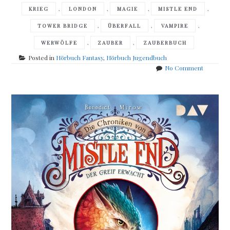
,
,
,
,
KRIEG
LONDON
MAGIE
MISTLE END
,
,
,
TOWER BRIDGE
ÜBERFALL
VAMPIRE
,
,
WERWÖLFE
ZAUBER
ZAUBERBUCH
Posted in
Hörbuch Fantasy
,
Hörbuch Jugendbuch
on
No Comment
Benedict
Mirow
–
Die
Chronike
von
Mistle
End
–
Teil
2