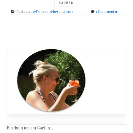
ZAUBER
zu
Posted in
@Fantasy
,
@Jugendbuch
1 Kommentar
Benedict
Mirow
–
Posts
Die
Chronike
navigation
von
Mistle
End
–
Teil
1
–
Der
Greif
erwacht
Bin dann mal im Garten…