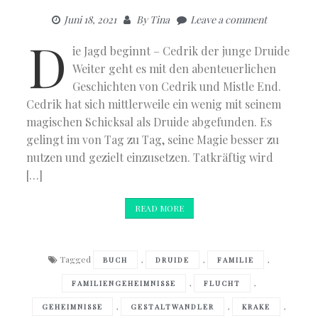
Juni 18, 2021
By
Tina
Leave a comment
D
ie Jagd beginnt – Cedrik der junge Druide
Weiter geht es mit den abenteuerlichen
Geschichten von Cedrik und Mistle End.
Cedrik hat sich mittlerweile ein wenig mit seinem
magischen Schicksal als Druide abgefunden. Es
gelingt im von Tag zu Tag, seine Magie besser zu
nutzen und gezielt einzusetzen. Tatkräftig wird
[…]
READ MORE
Tagged
,
,
,
BUCH
DRUIDE
FAMILIE
,
,
FAMILIENGEHEIMNISSE
FLUCHT
,
,
,
GEHEIMNISSE
GESTALTWANDLER
KRAKE