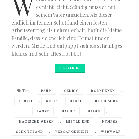
W
es nicht leicht. Ständig muss er mit
seinem Vater umziehen. Als dieser
endlich im fernen Schottland einen festen
Arbeitsvertrag als Lehrer erhält, hofft die kleine
Familie, dass sie endlich eine Heimat finden
werden. Mistle End entpuppt sich als schrulliges
kleines und sehr altes Dorf […]
READ MORE
Tagged
,
,
,
BAUM
CEDRIC
DORNHEXEN
,
,
,
,
DRUIDE
GREIF
HEXEN
HIGHLANDS
,
,
,
KAMPF
MACHT
MAGIE
,
,
,
MAGISCHE WESEN
MISTLE END
NYMPHE
,
,
,
SCHOTTLAND
VERGANGENHEIT
WERWOLF