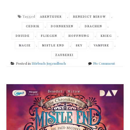
Tagged
,
,
ABENTEUER
BENEDICT MIROW
,
,
,
CEDRIK
DORNHEXEN
DRACHEN
,
,
,
,
DRUIDE
FLIEGEN
HOFFNUNG
KRIEG
,
,
,
,
MAGIE
MISTLE END
SKY
VAMPIRE
ZAUBEREI
on
Posted in
Hörbuch Jugendbuch
No Comment
Benedict
Mirow
–
Die
Chronike
von
Mistle
End
–
Teil
3
–