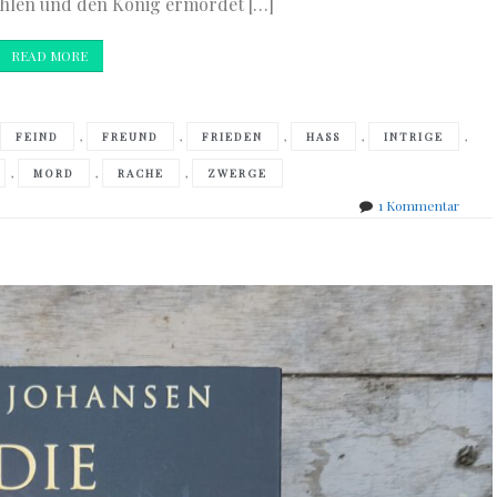
ohlen und den König ermordet […]
READ MORE
,
,
,
,
,
,
FEIND
FREUND
FRIEDEN
HASS
INTRIGE
,
,
,
MORD
RACHE
ZWERGE
zu
1 Kommentar
Jean-
Louis
Fetjai
–
Vor
der
Elfen