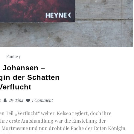
Fantasy
a Johansen –
gin der Schatten
Verflucht
4
By
Tina
1 Comment
n Teil „Verflucht“ weiter. Kelsea regiert, doch ihre
Ihre erste Amtshandlung war die Einstellung der
h Mortmesme und nun droht die Rache der Roten Königin.