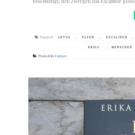
beschuldigt, den Zwergen das Excalibur gest
Tagged
,
,
ARTUS
ELFEN
EXCALIBUR
,
KRIEG
MENSCHEN
Posted in
Fantasy