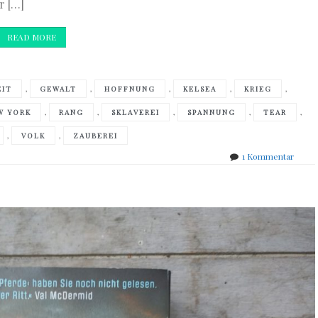
r […]
READ MORE
,
,
,
,
,
EIT
GEWALT
HOFFNUNG
KELSEA
KRIEG
,
,
,
,
,
W YORK
RANG
SKLAVEREI
SPANNUNG
TEAR
,
,
VOLK
ZAUBEREI
zu
1 Kommentar
Erika
Johan
–
Die
König
der
Schat
-
Verflu