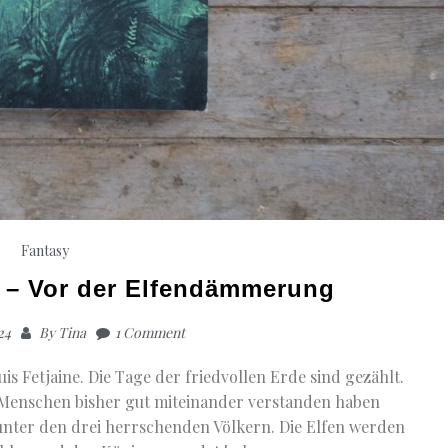
Fantasy
e – Vor der Elfendämmerung
24
By
Tina
1 Comment
uis Fetjaine. Die Tage der friedvollen Erde sind gezählt.
 Menschen bisher gut miteinander verstanden haben
 unter den drei herrschenden Völkern. Die Elfen werden