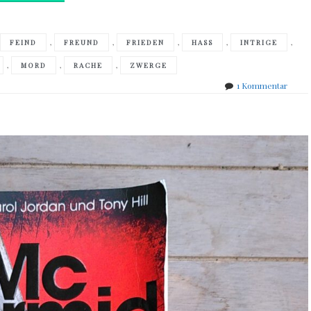
,
,
,
,
,
,
FEIND
FREUND
FRIEDEN
HASS
INTRIGE
,
,
,
MORD
RACHE
ZWERGE
zu
1 Kommentar
Jean-
Louis
Fetjai
–
Vor
der
Elfen