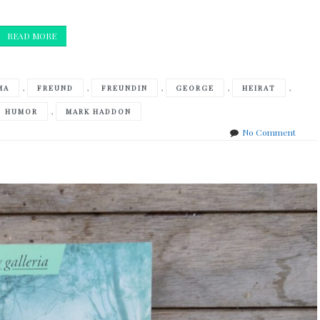
READ MORE
,
,
,
,
,
MA
FREUND
FREUNDIN
GEORGE
HEIRAT
,
HUMOR
MARK HADDON
on
No Comment
Mark
Hadd
–
Der
wund
Punkt