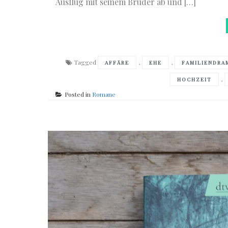
Ausflug mit seinem Bruder ab und […]
Tagged
,
,
AFFÄRE
EHE
FAMILIENDRA
,
HOCHZEIT
Posted in
Romane