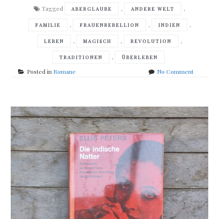
Tagged
,
,
ABERGLAUBE
ANDERE WELT
,
,
,
FAMILIE
FRAUENREBELLION
INDIEN
,
,
,
LEBEN
MAGISCH
REVOLUTION
,
TRADITIONEN
ÜBERLEBEN
on
Posted in
Romane
No Comment
Chitra
Banerjee
Divakarun
–
Der
Duft
der
Mangoblü