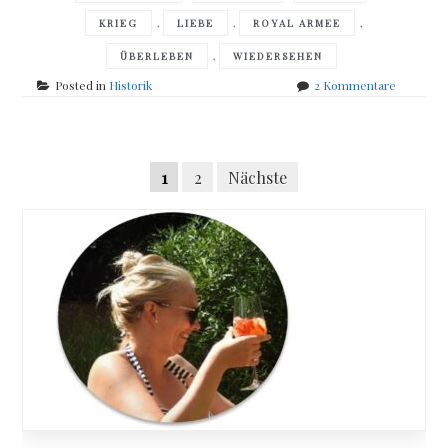
,
,
,
KRIEG
LIEBE
ROYAL ARMEE
,
ÜBERLEBEN
WIEDERSEHEN
zu
Posted in
Historik
2 Kommentare
Kamila
Shamsie
–
Posts
Die
Seitennummerierung
1
2
Nächste
Straße
navigation
der
der
Geschich
Beiträge