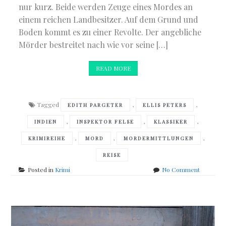
nur kurz. Beide werden Zeuge eines Mordes an
einem reichen Landbesitzer. Auf dem Grund und
Boden kommt es zu einer Revolte. Der angebliche
Mörder bestreitet nach wie vor seine […]
READ MORE
Tagged
,
,
EDITH PARGETER
ELLIS PETERS
,
,
,
INDIEN
INSPEKTOR FELSE
KLASSIKER
,
,
,
KRIMIREIHE
MORD
MORDERMITTLUNGEN
REISE
on
Posted in
Krimi
No Comment
Ellis
Peters
–
</br>Die
indische