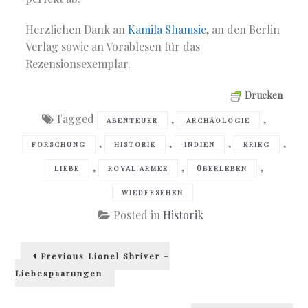
Herzlichen Dank an
Kamila Shamsie
, an den Berlin
Verlag sowie an Vorablesen für das
Rezensionsexemplar.
Drucken
Tagged
,
,
ABENTEUER
ARCHÄOLOGIE
,
,
,
,
FORSCHUNG
HISTORIK
INDIEN
KRIEG
,
,
,
LIEBE
ROYAL ARMEE
ÜBERLEBEN
WIEDERSEHEN
Posted in
Historik
Beitragsnavigation
Previous
Previous
Lionel Shriver –
post:
Liebespaarungen