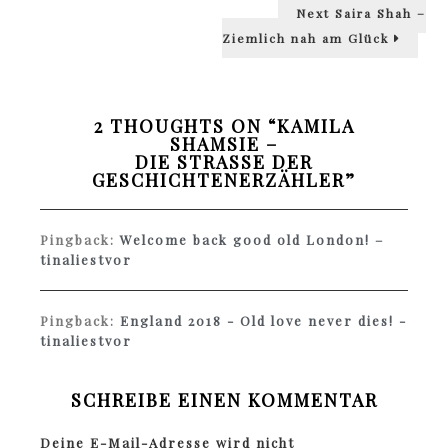
Next
Next
Saira Shah –
post:
Ziemlich nah am Glück
2 THOUGHTS ON “
KAMILA
SHAMSIE –
DIE STRASSE DER G
ESCHICHTENERZÄHLER
”
Pingback:
Welcome back good old London! –
tinaliestvor
Pingback:
England 2018 - Old love never dies! -
tinaliestvor
SCHREIBE EINEN KOMMENTAR
Deine E-Mail-Adresse wird nicht