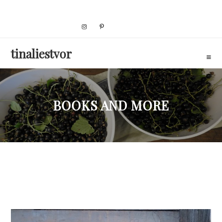
Skip
to
content
tinaliestvor
BOOKS AND MORE