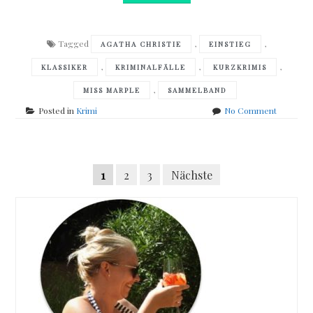
Tagged
,
,
AGATHA CHRISTIE
EINSTIEG
,
,
,
KLASSIKER
KRIMINALFÄLLE
KURZKRIMIS
,
MISS MARPLE
SAMMELBAND
on
Posted in
Krimi
No Comment
Agatha
Christie
–
Posts
Miss
Seitennummerierung
1
2
3
Nächste
Marple
navigation
Die
der
verschw
Beiträge
Goldbarr