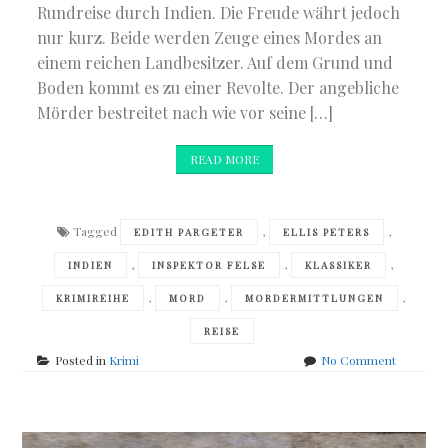
Rundreise durch Indien. Die Freude währt jedoch
nur kurz. Beide werden Zeuge eines Mordes an
einem reichen Landbesitzer. Auf dem Grund und
Boden kommt es zu einer Revolte. Der angebliche
Mörder bestreitet nach wie vor seine […]
READ MORE
Tagged
,
,
EDITH PARGETER
ELLIS PETERS
,
,
,
INDIEN
INSPEKTOR FELSE
KLASSIKER
,
,
,
KRIMIREIHE
MORD
MORDERMITTLUNGEN
REISE
on
Posted in
Krimi
No Comment
Ellis
Peters
–
</br>Die