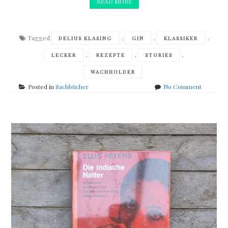
READ MORE
Tagged
,
,
,
DELIUS KLASING
GIN
KLASSIKER
,
,
,
LECKER
REZEPTE
STORIES
WACHHOLDER
on
Posted in
Sachbücher
No Comment
Jonas
&
Kaffer
&
Schulze
&
Lohoff
–
It
´s
Gintime