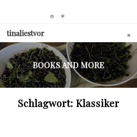
Skip
to
content
tinaliestvor
BOOKS AND MORE
Schlagwort:
Klassiker