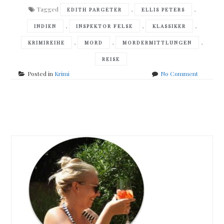
Tagged
,
,
EDITH PARGETER
ELLIS PETERS
,
,
,
INDIEN
INSPEKTOR FELSE
KLASSIKER
,
,
,
KRIMIREIHE
MORD
MORDERMITTLUNGEN
REISE
on
Posted in
Krimi
No Comment
Ellis
Peters
–
Posts
</br>Die
indische
navigation
Natter