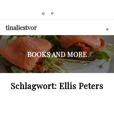
Skip
to
content
tinaliestvor
BOOKS AND MORE
Schlagwort:
Ellis Peters