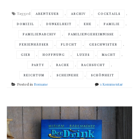
Tagged
,
,
,
ABENTEUER
ARCHIV
COCKTAILS
,
,
,
,
DOMIZIL
DUNKELHEIT
EHE
FAMILIE
,
,
FAMILIENARCHIV
FAMILIENGEHEIMNISSE
,
,
,
FERIENHÄUSER
FLUCHT
GESCHWISTER
,
,
,
,
GIER
HOFFNUNG
LUXUS
MACHT
,
,
,
PARTY
RACHE
RACHSUCHT
,
,
REICHTUM
SCHEINEHE
SCHÖNHEIT
zu
Posted in
Romane
1 Kommentar
Miranda
Beverly-
Whittemo
–
Bitterswe