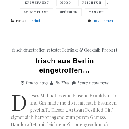
,
,
,
KREUZFAHRT
MORD
REICHTUM
,
,
SCHOTTLAND
SPÜRSINN
TANZEN
on
Posted in
Krimi
No Comment
Miriam
Rademac
–
Der
Drink
frisch eingetroffen
getestet
Getränke & Cocktails
Probiert
des
Mörders
frisch aus Berlin
eingetroffen…
Juni 10, 2019
By
Tina
Leave a comment
D
ieses Mal hat es eine Flasche Brooklyn Gin
und Gin made me do it mit nach Essingen
geschafft. Dieser „Artisan Destilled Gin“
eignet sich hervorragend zum puren Genuss.
Handcraftet, mit leichtem Zitronengeschmack