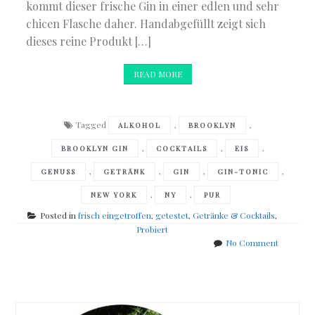
kommt dieser frische Gin in einer edlen und sehr
chicen Flasche daher. Handabgefüllt zeigt sich
dieses reine Produkt […]
READ MORE
Tagged
,
,
ALKOHOL
BROOKLYN
,
,
,
BROOKLYN GIN
COCKTAILS
EIS
,
,
,
,
GENUSS
GETRÄNK
GIN
GIN-TONIC
,
,
NEW YORK
NY
PUR
Posted in
frisch eingetroffen
,
getestet
,
Getränke & Cocktails
,
Probiert
on
No Comment
frisch
Posts
aus
Berlin
navigation
eingetro