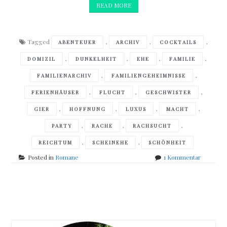
READ MORE
Tagged
,
,
,
ABENTEUER
ARCHIV
COCKTAILS
,
,
,
,
DOMIZIL
DUNKELHEIT
EHE
FAMILIE
,
,
FAMILIENARCHIV
FAMILIENGEHEIMNISSE
,
,
,
FERIENHÄUSER
FLUCHT
GESCHWISTER
,
,
,
,
GIER
HOFFNUNG
LUXUS
MACHT
,
,
,
PARTY
RACHE
RACHSUCHT
,
,
REICHTUM
SCHEINEHE
SCHÖNHEIT
zu
Posted in
Romane
1 Kommentar
Miranda
Beverly-
Whittemo
Posts
–
Bitterswe
navigation