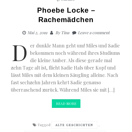
des
Donnergo
Phoebe Locke –
Rachemädchen
Mai 2, 2019
By
Tina
Leave a comment
D
er dunkle Mann geht um! Miles und Sadie
bekommen noch während ihres Studiums
die kleine Amber. Als diese gerade mal
zehn Tage alt ist, flieht Sadie Hals über Kopf und
lässt Miles mit dem kleinen Säugling alleine. Nach
fast sechzehn Jahren kehrt Sadie genauso
überraschend zurück. Während Miles sie mit […]
READ MORE
Tagged
,
ALTE GESCHICHTEN