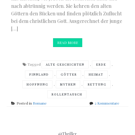
nach abtrünnig werden. Sie kehren den alten
Göttern den Rücken und finden plötzlich Zuflucht
bei dem christlichen Gott. Ausgerechnet der junge
[…]
READ MORE
Tagged
,
,
ALTE GESCHICHTEN
ERDE
,
,
,
FINNLAND
GÖTTER
HEIMAT
,
,
,
HOFFNUNG
MYTHEN
RETTUNG
ROLLENTAUSCH
zu
Posted in
Romane
2 Kommentare
Arto
Paasilinn
–
Der
Sohn
@Thriller