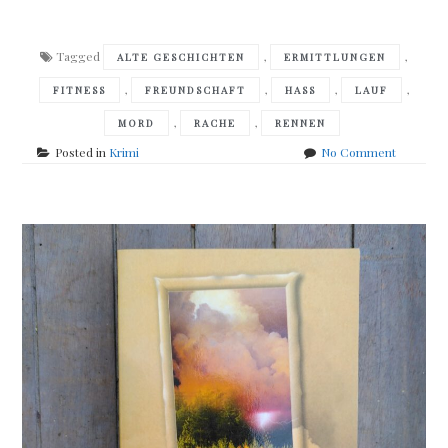
Tagged
,
,
ALTE GESCHICHTEN
ERMITTLUNGEN
,
,
,
,
FITNESS
FREUNDSCHAFT
HASS
LAUF
,
,
MORD
RACHE
RENNEN
on
Posted in
Krimi
No Comment
Sabine
Fink
–
Dreikamp