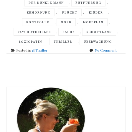
,
,
DER DUNKLE MANN
ENTFÜHRUNG
,
,
,
ERMORDUNG
FLUCHT
KINDER
,
,
,
KONTROLLE
MORD
MORDPLAN
,
,
,
PSYCHOTHRILLER
RACHE
SCHOTTLAND
,
,
SOZIOPATIN
THRILLER
ÜBERWACHUNG
on
Posted in
@Thriller
No Comment
Phoebe
Locke
–
Posts
Rachemä
navigation