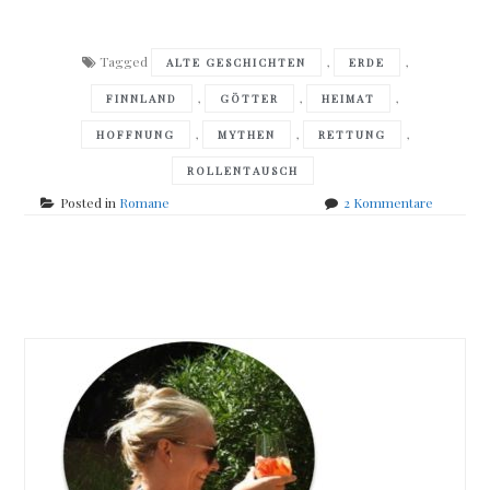
Tagged
,
,
ALTE GESCHICHTEN
ERDE
,
,
,
FINNLAND
GÖTTER
HEIMAT
,
,
,
HOFFNUNG
MYTHEN
RETTUNG
ROLLENTAUSCH
zu
Posted in
Romane
2 Kommentare
Arto
Paasilinn
–
Posts
Der
Sohn
navigation
des
Donnergo