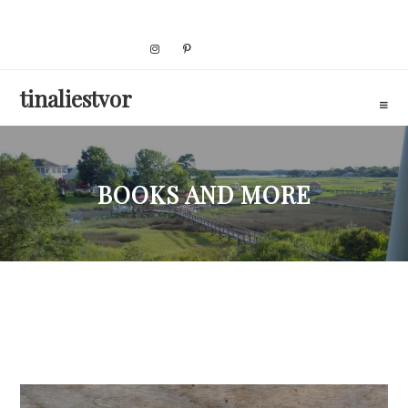
Skip
to
content
tinaliestvor
BOOKS AND MORE