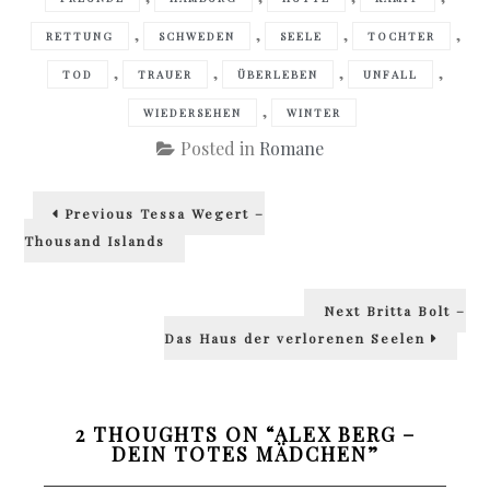
,
,
,
,
RETTUNG
SCHWEDEN
SEELE
TOCHTER
,
,
,
,
TOD
TRAUER
ÜBERLEBEN
UNFALL
,
WIEDERSEHEN
WINTER
Posted in
Romane
Beitragsnavigation
Previous
Previous
Tessa Wegert –
post:
Thousand Islands
Next
Next
Britta Bolt –
post:
Das Haus der verlorenen Seelen
2 THOUGHTS ON “
ALEX BERG –
DEIN TOTES MÄDCHEN
”