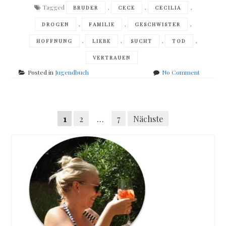
Tagged
,
,
,
BRUDER
CECE
CECILIA
,
,
,
DROGEN
FAMILIE
GESCHWISTER
,
,
,
,
HOFFNUNG
LIEBE
SUCHT
TOD
VERTRAUEN
on
Posted in
Jugendbuch
No Comment
Kelly
Fiore
–
Posts
Der
Seitennummerierung
1
2
…
7
Nächste
tiefe
navigation
Fall
der
der
Beiträge
Cecelia
Price