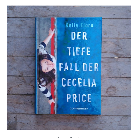
–
Die
gehäutet
Seele