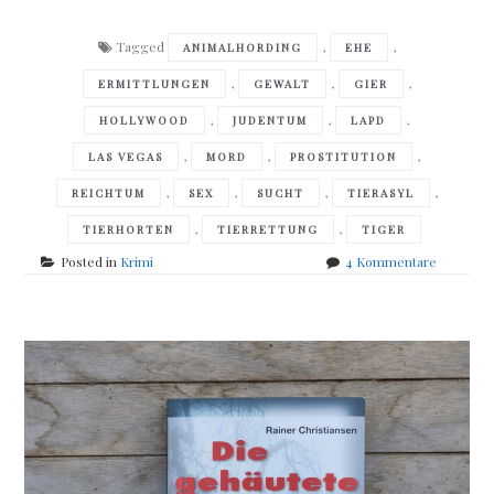
Tagged
,
,
ANIMALHORDING
EHE
,
,
,
ERMITTLUNGEN
GEWALT
GIER
,
,
,
HOLLYWOOD
JUDENTUM
LAPD
,
,
,
LAS VEGAS
MORD
PROSTITUTION
,
,
,
,
REICHTUM
SEX
SUCHT
TIERASYL
,
,
TIERHORTEN
TIERRETTUNG
TIGER
zu
Posted in
Krimi
4 Kommentare
Faye
Kellerma
–
Und
Angst
wird
dich
erfüllen