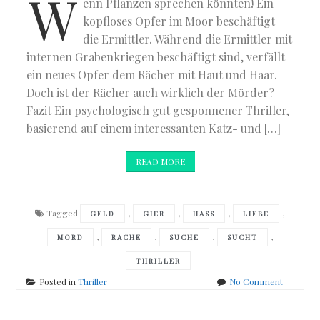
W
enn Pflanzen sprechen könnten! Ein
kopfloses Opfer im Moor beschäftigt
die Ermittler. Während die Ermittler mit
internen Grabenkriegen beschäftigt sind, verfällt
ein neues Opfer dem Rächer mit Haut und Haar.
Doch ist der Rächer auch wirklich der Mörder?
Fazit Ein psychologisch gut gesponnener Thriller,
basierend auf einem interessanten Katz- und […]
READ MORE
Tagged
,
,
,
,
GELD
GIER
HASS
LIEBE
,
,
,
,
MORD
RACHE
SUCHE
SUCHT
THRILLER
on
Posted in
Thriller
No Comment
Rainer
Christian