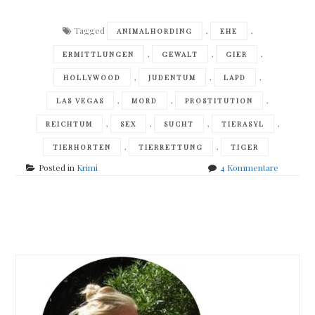
Tagged
,
,
ANIMALHORDING
EHE
,
,
,
ERMITTLUNGEN
GEWALT
GIER
,
,
,
HOLLYWOOD
JUDENTUM
LAPD
,
,
,
LAS VEGAS
MORD
PROSTITUTION
,
,
,
,
REICHTUM
SEX
SUCHT
TIERASYL
,
,
TIERHORTEN
TIERRETTUNG
TIGER
zu
Posted in
Krimi
4 Kommentare
Faye
Kellerma
–
Posts
Und
Angst
navigation
wird
dich
erfüllen