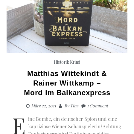
Historik
Krimi
Matthias Wittekindt &
Rainer Wittkamp –
Mord im Balkanexpress
März 22, 2021
By
Tina
1 Comment
E
ine Bombe, ein deutscher Spion und eine
kapriziöse Wiener Schauspielerin! Achtung:
Explosionsgefahr! Die Schauspieldiva