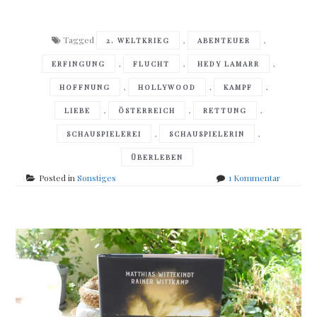
Tagged
,
,
2. WELTKRIEG
ABENTEUER
,
,
,
ERFINGUNG
FLUCHT
HEDY LAMARR
,
,
,
HOFFNUNG
HOLLYWOOD
KAMPF
,
,
,
LIEBE
ÖSTERREICH
RETTUNG
,
,
SCHAUSPIELEREI
SCHAUSPIELERIN
ÜBERLEBEN
zu
Posted in
Sonstiges
1 Kommentar
Marie
Benedict
–
Die
einzige
Frau
im
Raum