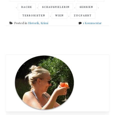
,
,
,
,
RACHE
SCHAUSPIELERIN
SERBIEN
,
,
TERRORISTEN
WIEN
ZUGFAHRT
zu
Posted in
Historik
,
Krimi
1 Kommentar
Matthias
Wittekind
&
Posts
Rainer
Wittkamp
navigation
–
Mord
im
Balkanex