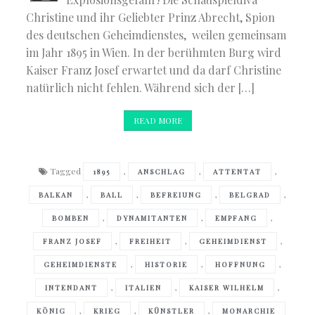
Christine und ihr Geliebter Prinz Abrecht, Spion
des deutschen Geheimdienstes, weilen gemeinsam
im Jahr 1895 in Wien. In der berühmten Burg wird
Kaiser Franz Josef erwartet und da darf Christine
natürlich nicht fehlen. Während sich der […]
READ MORE
Tagged
,
,
,
1895
ANSCHLAG
ATTENTAT
,
,
,
,
BALKAN
BALL
BEFREIUNG
BELGRAD
,
,
,
BOMBEN
DYNAMITANTEN
EMPFANG
,
,
,
FRANZ JOSEF
FREIHEIT
GEHEIMDIENST
,
,
,
GEHEIMDIENSTE
HISTORIE
HOFFNUNG
,
,
,
INTENDANT
ITALIEN
KAISER WILHELM
,
,
,
KÖNIG
KRIEG
KÜNSTLER
MONARCHIE