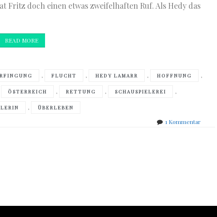
at Fritz doch einen etwas zweifelhaften Ruf. Als Hedy das
READ MORE
,
,
,
,
RFINGUNG
FLUCHT
HEDY LAMARR
HOFFNUNG
,
,
,
,
ÖSTERREICH
RETTUNG
SCHAUSPIELEREI
,
ELERIN
ÜBERLEBEN
zu
1 Kommentar
Marie
Bened
–
Die
einzi
Frau
im
Raum