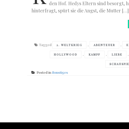
den Hof. Hedys Eltern sind besorgt, h
hinterfragt, spürt sie die Angst, die Mutter […]
Tagged
,
,
2. WELTKRIEG
ABENTEUER
E
,
,
HOLLYWOOD
KAMPF
LIEBE
SCHAUSPI
Posted in
Sonstiges
Posts
navigation