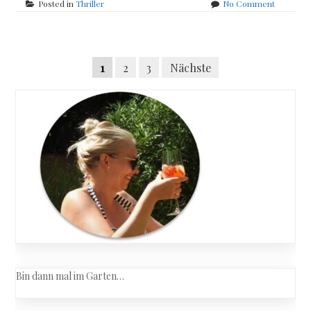
on
Posted in
Thriller
No Comment
Martin
Krist
–
Posts
Drecksspi
Seitennummerierung
1
2
3
Nächste
navigation
der
Beiträge
Bin dann mal im Garten…