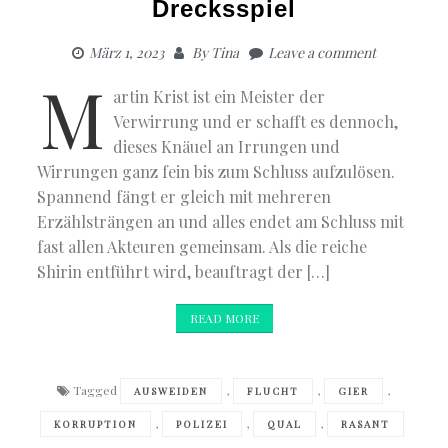
Drecksspiel
März 1, 2023
By
Tina
Leave a comment
M
artin Krist ist ein Meister der
Verwirrung und er schafft es dennoch,
dieses Knäuel an Irrungen und
Wirrungen ganz fein bis zum Schluss aufzulösen.
Spannend fängt er gleich mit mehreren
Erzählsträngen an und alles endet am Schluss mit
fast allen Akteuren gemeinsam. Als die reiche
Shirin entführt wird, beauftragt der […]
READ MORE
Tagged
,
,
,
AUSWEIDEN
FLUCHT
GIER
,
,
,
KORRUPTION
POLIZEI
QUAL
RASANT