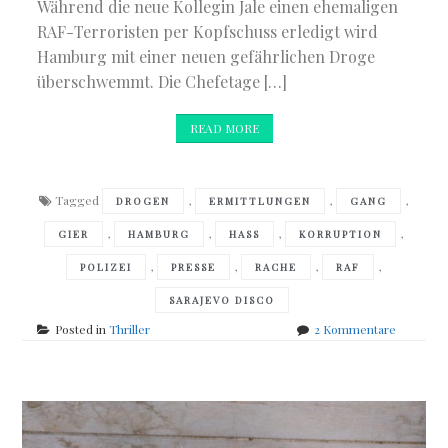
Während die neue Kollegin Jale einen ehemaligen
RAF-Terroristen per Kopfschuss erledigt wird
Hamburg mit einer neuen gefährlichen Droge
überschwemmt. Die Chefetage […]
READ MORE
Tagged
,
,
,
DROGEN
ERMITTLUNGEN
GANG
,
,
,
,
GIER
HAMBURG
HASS
KORRUPTION
,
,
,
,
POLIZEI
PRESSE
RACHE
RAF
SARAJEVO DISCO
zu
Posted in
Thriller
2 Kommentare
David
Gray
–
Sarajevo
Disco