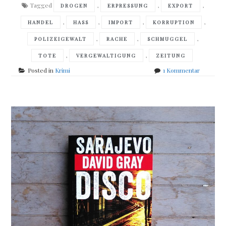
Tagged
,
,
,
DROGEN
ERPRESSUNG
EXPORT
,
,
,
,
HANDEL
HASS
IMPORT
KORRUPTION
,
,
,
POLIZEIGEWALT
RACHE
SCHMUGGEL
,
,
TOTE
VERGEWALTIGUNG
ZEITUNG
zu
Posted in
Krimi
1 Kommentar
David
Gray
–
Kanakenb