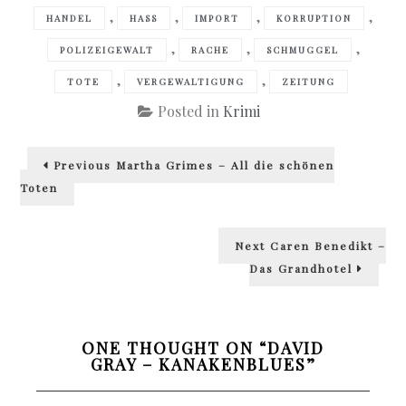
,
,
,
,
HANDEL
HASS
IMPORT
KORRUPTION
,
,
,
POLIZEIGEWALT
RACHE
SCHMUGGEL
,
,
TOTE
VERGEWALTIGUNG
ZEITUNG
Posted in
Krimi
Beitragsnavigation
Previous
Previous
Martha Grimes – All die schönen
post:
Toten
Next
Next
Caren Benedikt –
post:
Das Grandhotel
ONE THOUGHT ON “
DAVID
GRAY – KANAKENBLUES
”