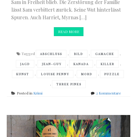
Sam in Freiheit blieb. Die Zerstörung der Familie
lässt Sam verbittert zurück. Seine Wut hinterlässt
Spuren. Auch Harriet, Myrnas […]
READ MORE
Tagged
,
,
,
ABSCHLUSS
BILD
GAMACHE
,
,
,
,
JAGD
JEAN-GUY
KANADA
KILLER
,
,
,
KUNST
LOUISE PENNY
MORD
PUZZLE
,
THREE PINES
zu
Posted in
Krimi
2 Kommentare
Louise
Penny
–
A
World
of
Curiositi