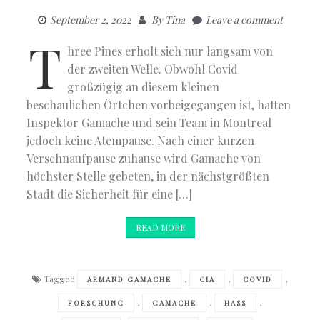
September 2, 2022
By
Tina
Leave a comment
T
hree Pines erholt sich nur langsam von
der zweiten Welle. Obwohl Covid
großzügig an diesem kleinen
beschaulichen Örtchen vorbeigegangen ist, hatten
Inspektor Gamache und sein Team in Montreal
jedoch keine Atempause. Nach einer kurzen
Verschnaufpause zuhause wird Gamache von
höchster Stelle gebeten, in der nächstgrößten
Stadt die Sicherheit für eine […]
READ MORE
Tagged
,
,
,
ARMAND GAMACHE
CIA
COVID
,
,
,
FORSCHUNG
GAMACHE
HASS