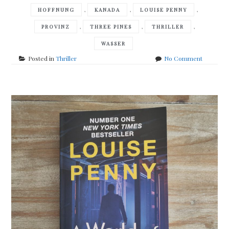
,
,
,
HOFFNUNG
KANADA
LOUISE PENNY
,
,
,
PROVINZ
THREE PINES
THRILLER
WASSER
on
Posted in
Thriller
No Comment
Louise
Penny
–
the
grey
wolf