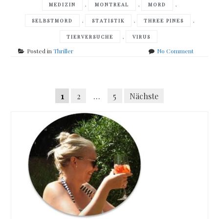
,
,
,
MEDIZIN
MONTREAL
MORD
,
,
,
SELBSTMORD
STATISTIK
THREE PINES
,
TIERVERSUCHE
VIRUS
on
Posted in
Thriller
No Comment
Luise
Penny
–
Posts
the
Seitennummerierung
1
2
…
5
Nächste
madness
navigation
of
der
crowds
Beiträge