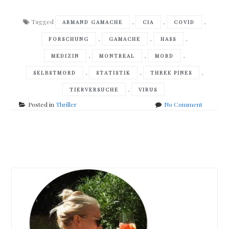
Tagged
,
,
,
ARMAND GAMACHE
CIA
COVID
,
,
,
FORSCHUNG
GAMACHE
HASS
,
,
,
MEDIZIN
MONTREAL
MORD
,
,
,
SELBSTMORD
STATISTIK
THREE PINES
,
TIERVERSUCHE
VIRUS
on
Posted in
Thriller
No Comment
Luise
Penny
–
Posts
the
madness
navigation
of
crowds