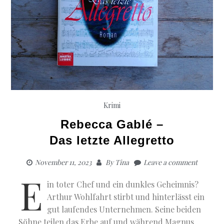
Krimi
Rebecca Gablé –
Das letzte Allegretto
November 11, 2023
By
Tina
Leave a comment
E
in toter Chef und ein dunkles Geheimnis?
Arthur Wohlfahrt stirbt und hinterlässt ein
gut laufendes Unternehmen. Seine beiden
Söhne teilen das Erbe auf und während Magnus