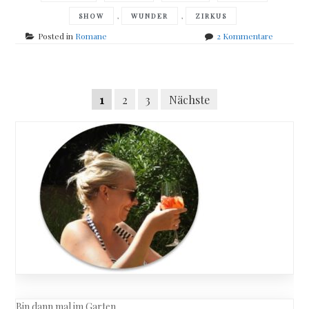
,
,
SHOW
WUNDER
ZIRKUS
zu
Posted in
Romane
2 Kommentare
Elizabeth
MacNeal
–
Posts
Zirkus
Seitennummerierung
1
2
3
Nächste
der
navigation
Wunder
der
Beiträge
Bin dann mal im Garten…