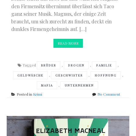
den Firmensitz übernimmt überlässt sich Taco
ganz seiner Musik. Magnus, der einige Zeit
braucht, um sich zurecht zu finden, deckt ein
dunkles Firmengeheimnis auf. […]
READ MORE
Tagged
,
,
,
BRÜDER
DROGEN
FAMILIE
,
,
,
GELDWÄSCHE
GESCHWISTER
HOFFNUNG
,
MAFIA
UNTERNEHMEN
on
Posted in
Krimi
No Comment
Rebecca
Gablé
–
Das
letzte
Allegrett