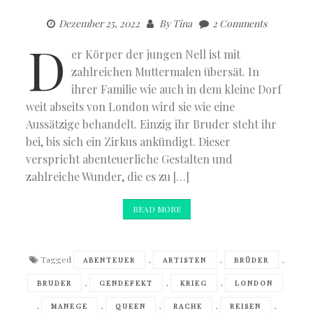
Dezember 25, 2022
By
Tina
2 Comments
D
er Körper der jungen Nell ist mit
zahlreichen Muttermalen übersät. In
ihrer Familie wie auch in dem kleine Dorf
weit abseits von London wird sie wie eine
Aussätzige behandelt. Einzig ihr Bruder steht ihr
bei, bis sich ein Zirkus ankündigt. Dieser
verspricht abenteuerliche Gestalten und
zahlreiche Wunder, die es zu […]
READ MORE
Tagged
,
,
,
ABENTEUER
ARTISTEN
BRÜDER
,
,
,
BRUDER
GENDEFEKT
KRIEG
LONDON
,
,
,
,
,
MANEGE
QUEEN
RACHE
REISEN