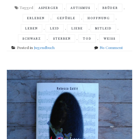
Tagged
,
,
,
ASPERGER
AUTISMUS
BRÜDER
,
,
,
ERLEBEN
GEFÜHLE
HOFFNUNG
,
,
,
,
LEBEN
LEID
LIEBE
MITLEID
,
,
,
SCHWARZ
STERBEN
TOD
WEISS
on
Posted in
Jugendbuch
No Comment
Kathryn
Erskine
–
Schwarzw
hat
viele
Farben