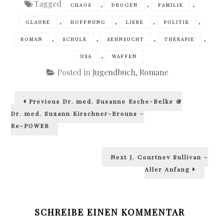
Tagged
,
,
,
CHAOS
DROGEN
FAMILIE
,
,
,
,
GLAUBE
HOFFNUNG
LIEBE
POLITIK
,
,
,
,
ROMAN
SCHULE
SEHNSUCHT
THERAPIE
,
USA
WAFFEN
Posted in
Jugendbuch
,
Romane
Beitragsnavigation
Previous
Previous
Dr. med. Susanne Esche-Belke &
post:
Dr. med. Suzann Kirschner-Brouns –
Re-POWER
Next
Next
J. Courtney Sullivan –
post:
Aller Anfang
SCHREIBE EINEN KOMMENTAR