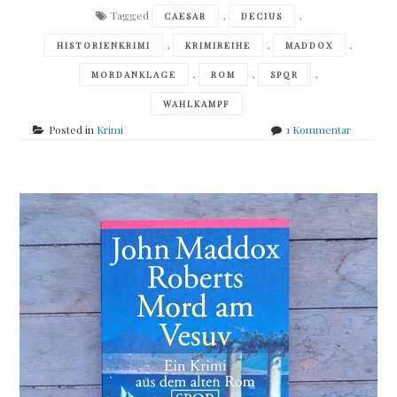
Tagged
,
,
CAESAR
DECIUS
,
,
,
HISTORIENKRIMI
KRIMIREIHE
MADDOX
,
,
,
MORDANKLAGE
ROM
SPQR
WAHLKAMPF
zu
Posted in
Krimi
1 Kommentar
John
Maddox
Roberts
–
Im
Namen
Caesars