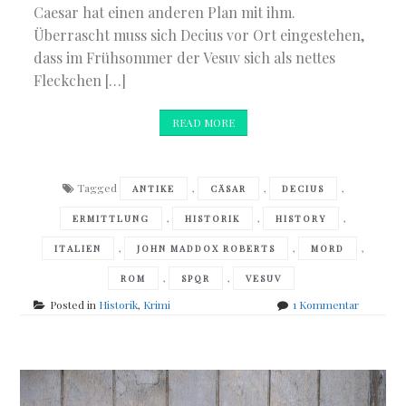
Caesar hat einen anderen Plan mit ihm.
Überrascht muss sich Decius vor Ort eingestehen,
dass im Frühsommer der Vesuv sich als nettes
Fleckchen […]
READ MORE
Tagged
,
,
,
ANTIKE
CÄSAR
DECIUS
,
,
,
ERMITTLUNG
HISTORIK
HISTORY
,
,
,
ITALIEN
JOHN MADDOX ROBERTS
MORD
,
,
ROM
SPQR
VESUV
zu
Posted in
Historik
,
Krimi
1 Kommentar
John
Maddox
Roberts
–
Mord