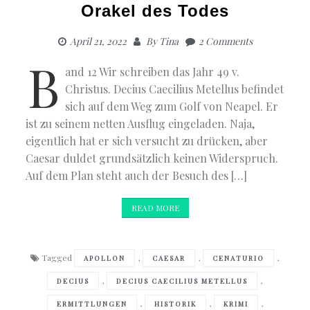
Orakel des Todes
April 21, 2022
By
Tina
2 Comments
B
and 12 Wir schreiben das Jahr 49 v.
Christus. Decius Caecilius Metellus befindet
sich auf dem Weg zum Golf von Neapel. Er
ist zu seinem netten Ausflug eingeladen. Naja,
eigentlich hat er sich versucht zu drücken, aber
Caesar duldet grundsätzlich keinen Widerspruch.
Auf dem Plan steht auch der Besuch des […]
READ MORE
Tagged
,
,
,
APOLLON
CAESAR
CENATURIO
,
,
DECIUS
DECIUS CAECILIUS METELLUS
,
,
,
ERMITTLUNGEN
HISTORIK
KRIMI