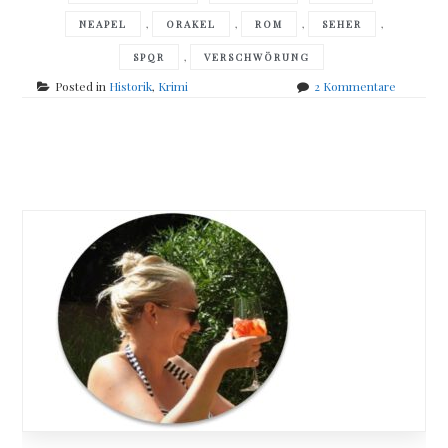
,
,
,
,
NEAPEL
ORAKEL
ROM
SEHER
,
SPQR
VERSCHWÖRUNG
zu
Posted in
Historik
,
Krimi
2 Kommentare
John
Maddox
Roberts
Posts
–
Das
navigation
Orakel
des
Todes