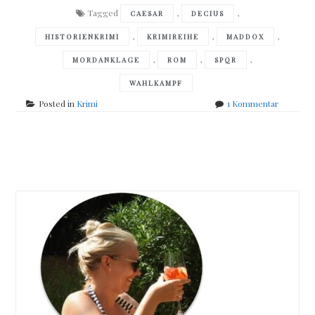
Tagged
,
,
CAESAR
DECIUS
,
,
,
HISTORIENKRIMI
KRIMIREIHE
MADDOX
,
,
,
MORDANKLAGE
ROM
SPQR
WAHLKAMPF
zu
Posted in
Krimi
1 Kommentar
John
Maddox
Roberts
Posts
–
Im
navigation
Namen
Caesars