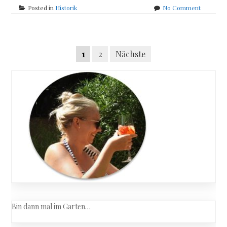
on
Posted in
Historik
No Comment
Monika
Pfundmei
–
Posts
Löwenblu
Seitennummerierung
1
2
Nächste
navigation
der
Beiträge
Bin dann mal im Garten…