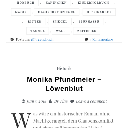
,
,
,
HÖRBUCH
KANINCHEN
KINDERHÖRBUCH
,
,
MAGIE
MAGISCHER SPIEGEL
MITEINANDER
,
,
,
,
RITTER
SPIEGEL
SPÜRHASEN
,
,
TAUNUS
WALD
ZEITREISE
zu
Posted in
@Jugendbuch
3 Kommentare
Karsten
Schäfers
–
Die
Spürhase
Historik
–
Das
Monika Pfundmeier –
Geheimni
Löwenblut
des
magisch
Spiegels
Juni 3, 2018
By
Tina
Leave a comment
W
as wäre ein historischer Roman ohne
Machtgerangel, dem Glaubenskonflikt
und einer aufflammenden Liebe?