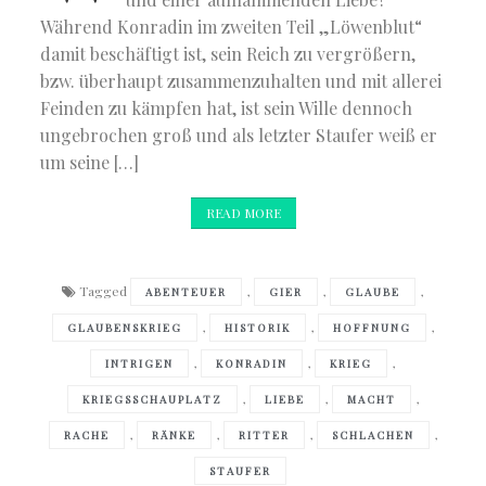
Während Konradin im zweiten Teil „Löwenblut“
damit beschäftigt ist, sein Reich zu vergrößern,
bzw. überhaupt zusammenzuhalten und mit allerei
Feinden zu kämpfen hat, ist sein Wille dennoch
ungebrochen groß und als letzter Staufer weiß er
um seine […]
READ MORE
Tagged
,
,
,
ABENTEUER
GIER
GLAUBE
,
,
,
GLAUBENSKRIEG
HISTORIK
HOFFNUNG
,
,
,
INTRIGEN
KONRADIN
KRIEG
,
,
,
KRIEGSSCHAUPLATZ
LIEBE
MACHT
,
,
,
,
RACHE
RÄNKE
RITTER
SCHLACHEN
STAUFER