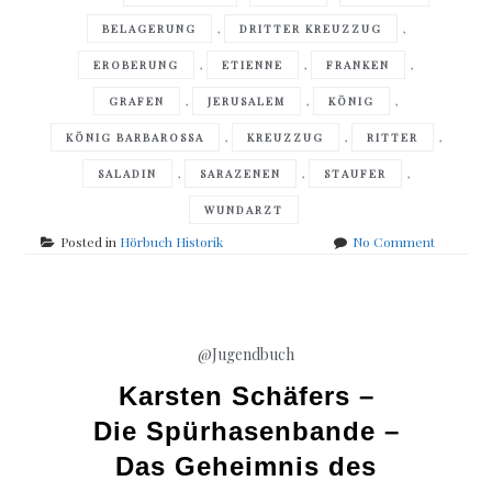
,
,
BELAGERUNG
DRITTER KREUZZUG
,
,
,
EROBERUNG
ETIENNE
FRANKEN
,
,
,
GRAFEN
JERUSALEM
KÖNIG
,
,
,
KÖNIG BARBAROSSA
KREUZZUG
RITTER
,
,
,
SALADIN
SARAZENEN
STAUFER
WUNDARZT
on
Posted in
Hörbuch Historik
No Comment
Juliane
Stadler
–
Krone
des
@Jugendbuch
Himmels
Karsten Schäfers –
Die Spürhasenbande –
Das Geheimnis des