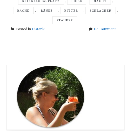
,
,
,
KRIEGSSCHAUPLATZ
LIEBE
MACHT
,
,
,
,
RACHE
RÄNKE
RITTER
SCHLACHEN
STAUFER
on
Posted in
Historik
No Comment
Monika
Pfundmei
–
Posts
Löwenblu
navigation