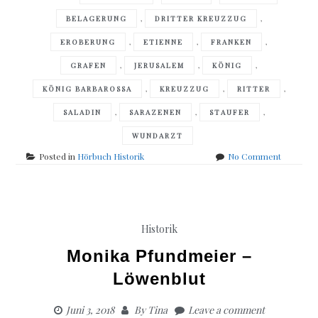
,
,
BELAGERUNG
DRITTER KREUZZUG
,
,
,
EROBERUNG
ETIENNE
FRANKEN
,
,
,
GRAFEN
JERUSALEM
KÖNIG
,
,
,
KÖNIG BARBAROSSA
KREUZZUG
RITTER
,
,
,
SALADIN
SARAZENEN
STAUFER
WUNDARZT
on
Posted in
Hörbuch Historik
No Comment
Juliane
Stadler
–
Krone
des
Historik
Himmels
Monika Pfundmeier –
Löwenblut
Juni 3, 2018
By
Tina
Leave a comment