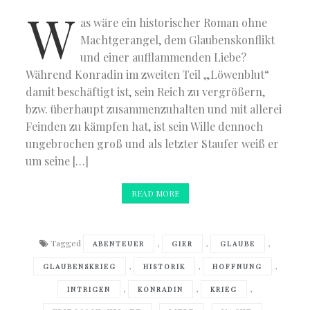
W
as wäre ein historischer Roman ohne
Machtgerangel, dem Glaubenskonflikt
und einer aufflammenden Liebe?
Während Konradin im zweiten Teil „Löwenblut“
damit beschäftigt ist, sein Reich zu vergrößern,
bzw. überhaupt zusammenzuhalten und mit allerei
Feinden zu kämpfen hat, ist sein Wille dennoch
ungebrochen groß und als letzter Staufer weiß er
um seine […]
READ MORE
Tagged
,
,
,
ABENTEUER
GIER
GLAUBE
,
,
,
GLAUBENSKRIEG
HISTORIK
HOFFNUNG
,
,
,
INTRIGEN
KONRADIN
KRIEG