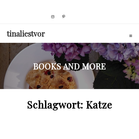
Skip
to
content
tinaliestvor
BOOKS AND MORE
Schlagwort:
Katze