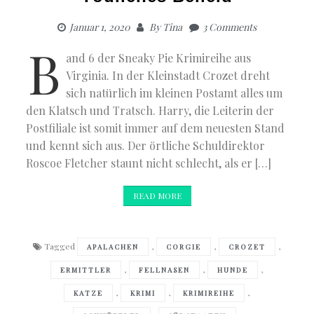
Januar 1, 2020
By
Tina
3 Comments
B
and 6 der Sneaky Pie Krimireihe aus
Virginia. In der Kleinstadt Crozet dreht
sich natürlich im kleinen Postamt alles um
den Klatsch und Tratsch. Harry, die Leiterin der
Postfiliale ist somit immer auf dem neuesten Stand
und kennt sich aus. Der örtliche Schuldirektor
Roscoe Fletcher staunt nicht schlecht, als er […]
READ MORE
Tagged
,
,
,
APALACHEN
CORGIE
CROZET
,
,
,
ERMITTLER
FELLNASEN
HUNDE
,
,
,
KATZE
KRIMI
KRIMIREIHE