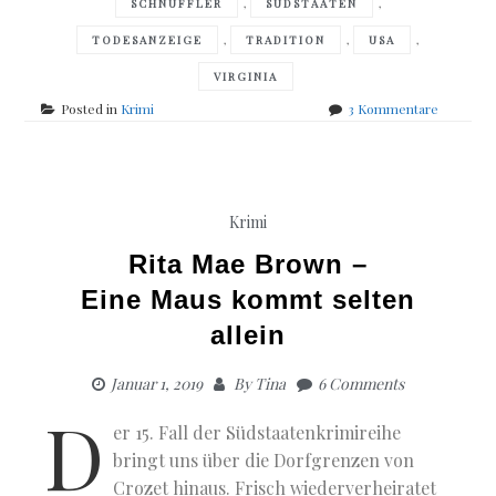
,
,
SCHNÜFFLER
SÜDSTAATEN
,
,
,
TODESANZEIGE
TRADITION
USA
VIRGINIA
zu
Posted in
Krimi
3 Kommentare
Rita
Mae
Brown
&
Sneaky
Krimi
Pie
Brown
Rita Mae Brown –
–
Eine Maus kommt selten
Tödliches
Beileid
allein
Januar 1, 2019
By
Tina
6 Comments
D
er 15. Fall der Südstaatenkrimireihe
bringt uns über die Dorfgrenzen von
Crozet hinaus. Frisch wiederverheiratet