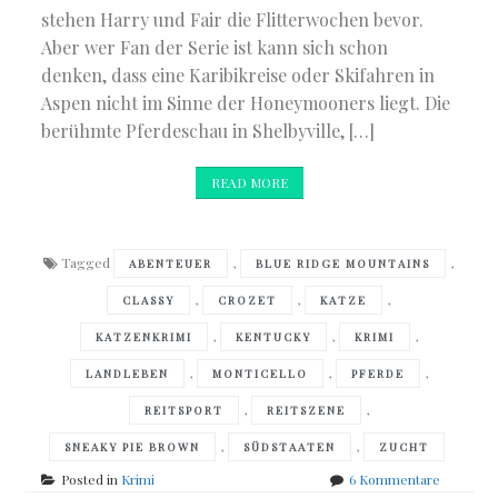
stehen Harry und Fair die Flitterwochen bevor.
Aber wer Fan der Serie ist kann sich schon
denken, dass eine Karibikreise oder Skifahren in
Aspen nicht im Sinne der Honeymooners liegt. Die
berühmte Pferdeschau in Shelbyville, […]
READ MORE
Tagged
,
,
ABENTEUER
BLUE RIDGE MOUNTAINS
,
,
,
CLASSY
CROZET
KATZE
,
,
,
KATZENKRIMI
KENTUCKY
KRIMI
,
,
,
LANDLEBEN
MONTICELLO
PFERDE
,
,
REITSPORT
REITSZENE
,
,
SNEAKY PIE BROWN
SÜDSTAATEN
ZUCHT
zu
Posted in
Krimi
6 Kommentare