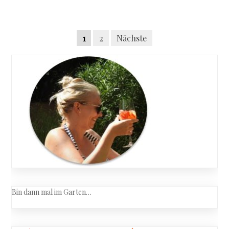
Rita
Mae
Brown
Posts
–
Seitennummerierung
1
2
Nächste
Eine
navigation
Maus
der
kommt
Beiträge
selten
allein
Bin dann mal im Garten…