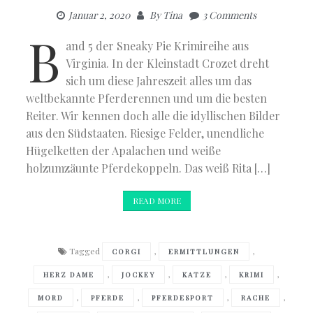
Januar 2, 2020
By
Tina
3 Comments
B
and 5 der Sneaky Pie Krimireihe aus
Virginia. In der Kleinstadt Crozet dreht
sich um diese Jahreszeit alles um das
weltbekannte Pferderennen und um die besten
Reiter. Wir kennen doch alle die idyllischen Bilder
aus den Südstaaten. Riesige Felder, unendliche
Hügelketten der Apalachen und weiße
holzumzäunte Pferdekoppeln. Das weiß Rita […]
READ MORE
Tagged
,
,
CORGI
ERMITTLUNGEN
,
,
,
,
HERZ DAME
JOCKEY
KATZE
KRIMI
,
,
,
,
MORD
PFERDE
PFERDESPORT
RACHE