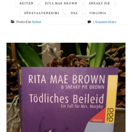
,
,
,
REITEN
RITA MAE BROWN
SNEAKY PIE
,
,
SÜDSTAATENKRIMI
USA
VIRGINIA
zu
Posted in
Krimi
3 Kommentare
Rita
Mae
Brown
&
Sneaky
Pie
Brown
–
Herz
Dame
sticht