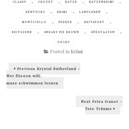
,
,
,
,
CLASSY
CROZET
KATZE
KATZENKRIMI
,
,
,
KENTUCKY
KRIMI
LANDLEBEN
,
,
,
MONTICELLO
PFERDE
REITSPORT
,
,
,
REITSZENE
SNEAKY PIE BROWN
SÜDSTAATEN
ZUCHT
Posted in
Krimi
Beitragsnavigation
Previous
Previous
Krystal Sutherland –
post:
Wer fliegen will,
muss schwimmen lernen
Next
Next
Petra Ivanov –
post:
Tote Träume