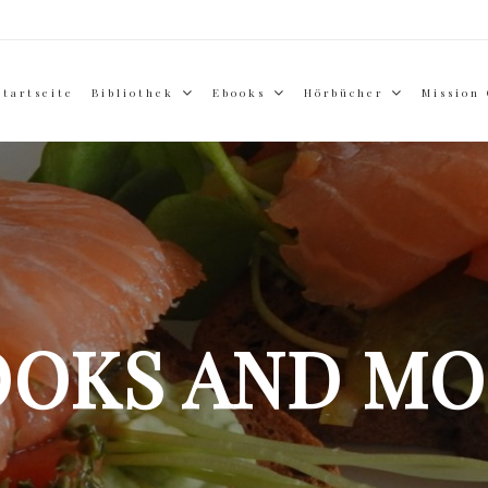
Startseite
Bibliothek
Ebooks
Hörbücher
Mission
OOKS AND MO