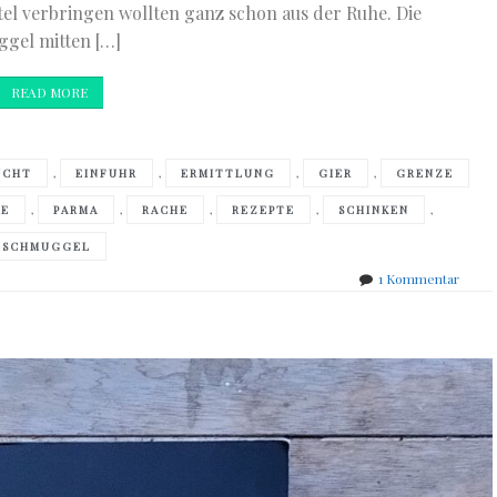
el verbringen wollten ganz schon aus der Ruhe. Die
gel mitten […]
READ MORE
,
,
,
,
UCHT
EINFUHR
ERMITTLUNG
GIER
GRENZE
,
,
,
,
,
E
PARMA
RACHE
REZEPTE
SCHINKEN
SCHMUGGEL
zu
1 Kommentar
Ulrike
Dömk
–
Chabli