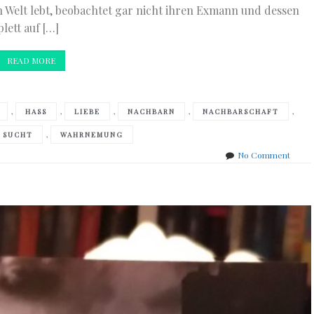
en Welt lebt, beobachtet gar nicht ihren Exmann und dessen
lett auf […]
READ MORE
,
,
,
,
,
HASS
LIEBE
NACHBARN
NACHBARSCHAFT
,
SUCHT
WAHRNEMUNG
on
No Comment
Paula
Hawki
–
The
Girl
on
the
train