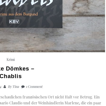
Krimi
ke Dömkes –
Chablis
4
By
Tina
1 Comment
eschaulichen französischen Ort nicht Halt vor Betrug. Ein
rio Claudio und der Weinhändlerin Marlene, die ein paar