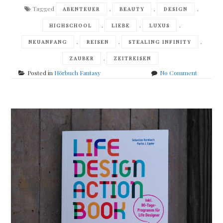
Tagged
,
,
,
ABENTEUER
BEAUTY
DESIGN
,
,
,
HIGHSCHOOL
LIEBE
LUXUS
,
,
,
NEUANFANG
REISEN
STEALING INFINITY
,
ZAUBER
ZEITREISEN
on
Posted in
Hörbuch Fantasy
No Comment
Alyson
Noël
–
Stealing
Infinity