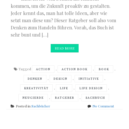
kommen, um die Zukunft proaktiv zu gestalten.
Jeder kennt das, man hat tolle Ideen, aber wie
setzt man diese um? Dieser Ratgeber soll also vom
Denken zum Handeln führen. Vorab, das Buch ist
sehr bunt und […]
READ MORE
Tagged
,
,
,
ACTION
ACTION BOOK
BOOK
,
,
,
DENKEN
DESIGN
INITIATIVE
,
,
,
KREATIVITÄT
LIFE
LIFE DESIGN
,
,
NEUGIERDE
RATGEBER
SACHBUCH
on
Posted in
Sachbücher
No Comment
Sebastian
Kernbach
&
Martin