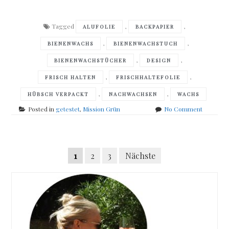
Tagged
,
,
ALUFOLIE
BACKPAPIER
,
,
BIENENWACHS
BIENENWACHSTUCH
,
,
BIENENWACHSTÜCHER
DESIGN
,
,
FRISCH HALTEN
FRISCHHALTEFOLIE
,
,
HÜBSCH VERPACKT
NACHWACHSEN
WACHS
on
Posted in
getestet
,
Mission Grün
No Comment
Mission
Grün
–
Posts
Bienenwa
Seitennummerierung
1
2
3
Nächste
navigation
der
Beiträge