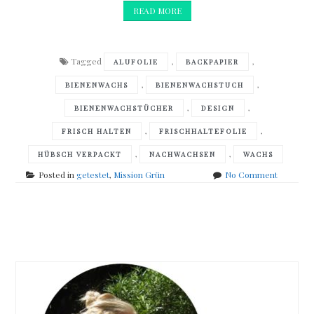
READ MORE
Tagged
,
,
ALUFOLIE
BACKPAPIER
,
,
BIENENWACHS
BIENENWACHSTUCH
,
,
BIENENWACHSTÜCHER
DESIGN
,
,
FRISCH HALTEN
FRISCHHALTEFOLIE
,
,
HÜBSCH VERPACKT
NACHWACHSEN
WACHS
on
Posted in
getestet
,
Mission Grün
No Comment
Mission
Grün
–
Posts
Bienenwa
navigation