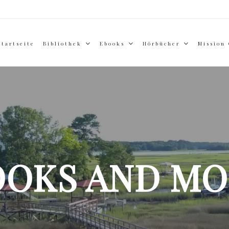
Startseite
Bibliothek
Ebooks
Hörbücher
Mission
OOKS AND MO