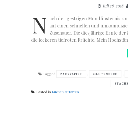
Juli 28, 2018
N
ach der gestrigen Mondfinsternis sin
auf einen schnellen und umkomplizie
Zuschauer. Die diesjährige Ernte der
die leckeren tiefroten Früchte. Mein Hochstä
Tagged
,
,
BACKPAPIER
GLUTENFREE
STACH
Posted in
Kuchen & Torten
Posts
navigation