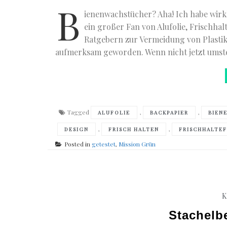
B
ienenwachstücher? Aha! Ich habe wirkl
ein großer Fan von Alufolie, Frischhalt
Ratgebern zur Vermeidung von Plastik
aufmerksam geworden. Wenn nicht jetzt umst
Tagged
,
,
ALUFOLIE
BACKPAPIER
BIEN
,
,
DESIGN
FRISCH HALTEN
FRISCHHALTEF
Posted in
getestet
,
Mission Grün
K
Stachelb