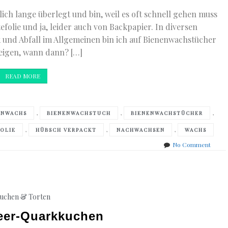
ich lange überlegt und bin, weil es oft schnell gehen muss
efolie und ja, leider auch von Backpapier. In diversen
 und Abfall im Allgemeinen bin ich auf Bienenwachstücher
eigen, wann dann? […]
READ MORE
,
,
,
ENWACHS
BIENENWACHSTUCH
BIENENWACHSTÜCHER
,
,
,
OLIE
HÜBSCH VERPACKT
NACHWACHSEN
WACHS
on
No Comment
Missi
Grün
–
Biene
uchen & Torten
eer-Quarkkuchen