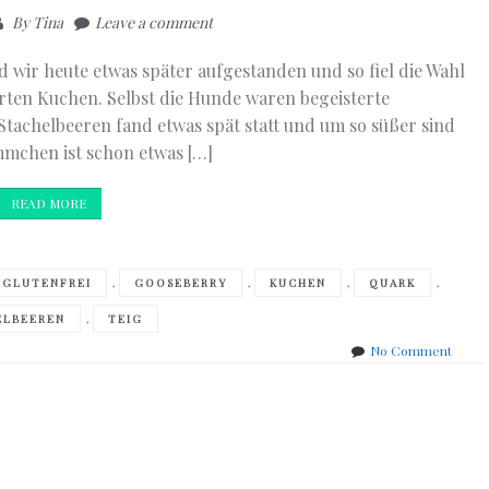
By
Tina
Leave a comment
d wir heute etwas später aufgestanden und so fiel die Wahl
rten Kuchen. Selbst die Hunde waren begeisterte
 Stachelbeeren fand etwas spät statt und um so süßer sind
mmchen ist schon etwas […]
READ MORE
,
,
,
,
GLUTENFREI
GOOSEBERRY
KUCHEN
QUARK
,
ELBEEREN
TEIG
on
No Comment
Stach
Quark