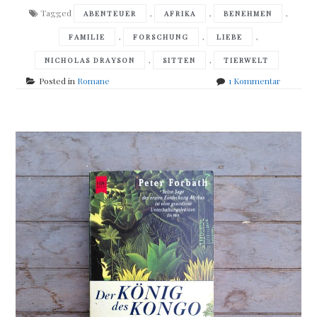
Tagged
,
,
,
ABENTEUER
AFRIKA
BENEHMEN
,
,
,
FAMILIE
FORSCHUNG
LIEBE
,
,
NICHOLAS DRAYSON
SITTEN
TIERWELT
zu
Posted in
Romane
1 Kommentar
Nicholas
Drayson
–
Kleine
Tierkund
Ost-
Afrikas