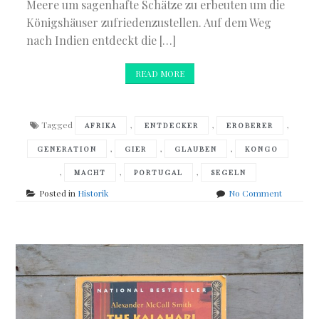
Meere um sagenhafte Schätze zu erbeuten um die
Königshäuser zufriedenzustellen. Auf dem Weg
nach Indien entdeckt die […]
READ MORE
Tagged
,
,
,
AFRIKA
ENTDECKER
EROBERER
,
,
,
GENERATION
GIER
GLAUBEN
KONGO
,
,
,
MACHT
PORTUGAL
SEGELN
on
Posted in
Historik
No Comment
Peter
Forbath
–
Der
König
des
Kongo