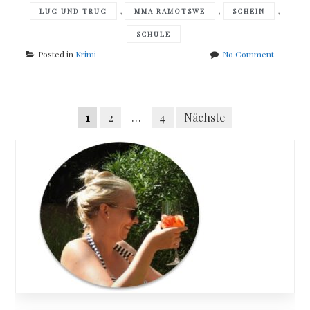
,
,
,
LUG UND TRUG
MMA RAMOTSWE
SCHEIN
SCHULE
on
Posted in
Krimi
No Comment
Alexande
McCall
Smith
Posts
–
Seitennummerierung
1
2
…
4
Nächste
The
navigation
Kalahari
der
Typing
Beiträge
School
for
Men