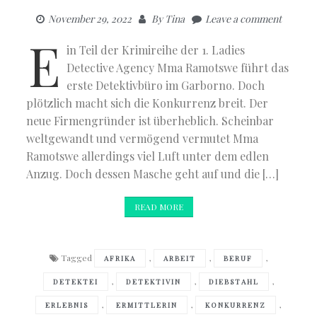
November 29, 2022
By
Tina
Leave a comment
E
in Teil der Krimireihe der 1. Ladies
Detective Agency Mma Ramotswe führt das
erste Detektivbüro im Garborno. Doch
plötzlich macht sich die Konkurrenz breit. Der
neue Firmengründer ist überheblich. Scheinbar
weltgewandt und vermögend vermutet Mma
Ramotswe allerdings viel Luft unter dem edlen
Anzug. Doch dessen Masche geht auf und die […]
READ MORE
Tagged
,
,
,
AFRIKA
ARBEIT
BERUF
,
,
,
DETEKTEI
DETEKTIVIN
DIEBSTAHL
,
,
,
ERLEBNIS
ERMITTLERIN
KONKURRENZ