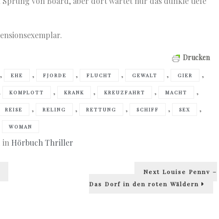
n Sprung von Board, aber dort wartet nur das dunkle tiefe
zensionsexemplar.
Drucken
,
,
,
,
,
,
EHE
FJORDE
FLUCHT
GEWALT
GIER
,
,
,
,
,
KOMPLOTT
KRANK
KREUZFAHRT
MACHT
,
,
,
,
,
REISE
RELING
RETTUNG
SCHIFF
SEX
WOMAN
 in
Hörbuch Thriller
Next
Next
Louise Penny –
post:
Das Dorf in den roten Wäldern