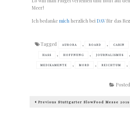
Lo will man Flügel verleihen und hofft auf de
Meer!
Ich bedanke
mich
herzlich bei
DAV
für das Re
Tagged
,
,
AURORA
BOARD
CABIN
,
,
HASS
HOFFNUNG
JOURNALISMUS
,
,
,
MEDIKAMENTE
MORD
REICHTUM
Posted
Beitragsnavigation
Previous
Previous
Stuttgarter SlowFood Messe 2019
post: