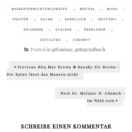
,
,
,
MASSENVERNICHTUNGSWAFFE
MEDUSA
MORD
,
,
,
,
PIRATEN
RACHE
REBELLION
RETTUNG
,
,
,
RÜCKKEHR
STALKER
ÜBERLEBEN
,
ZEITALTER
ZUKUNFT
Posted in
@Fantasy
,
@Jugendbuch
Beitragsnavigation
Previous
Previous
Rita Mae Brown & Sneaky Pie Brown –
post:
Die Katze lässt das Mausen nicht
Next
Next
Dr. Melanie H. Adamek –
post:
Im Wald sein
SCHREIBE EINEN KOMMENTAR