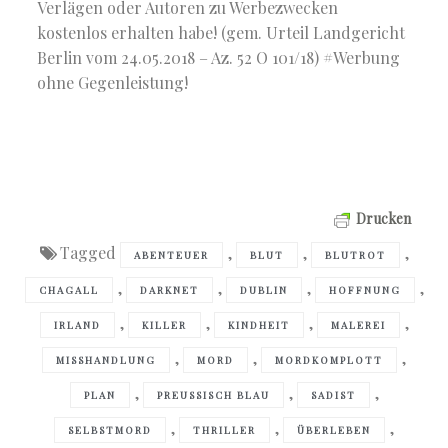
Verlägen oder Autoren zu Werbezwecken
kostenlos erhalten habe! (gem. Urteil Landgericht
Berlin vom 24.05.2018 – Az. 52 O 101/18) #Werbung
ohne Gegenleistung!
Drucken
Tagged
,
,
,
ABENTEUER
BLUT
BLUTROT
,
,
,
,
CHAGALL
DARKNET
DUBLIN
HOFFNUNG
,
,
,
,
IRLAND
KILLER
KINDHEIT
MALEREI
,
,
,
MISSHANDLUNG
MORD
MORDKOMPLOTT
,
,
,
PLAN
PREUSSISCH BLAU
SADIST
,
,
,
SELBSTMORD
THRILLER
ÜBERLEBEN