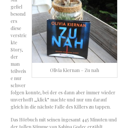
gefiel
besond
ers
diese
verstric
kte
Story,
der
man
Olivia Kiernan – Zu nah
teilweis
e nur
schwer
folgen konnte, bei der es dann aber immer wieder
unverhofft „klick“ machte und nur um darauf
gleich in die nächste Falle des Killers zu tappen.
Das Hörbuch mit seinen ingesamt 445 Minuten und
der tollen Stimme von Sabina Godec erzählt