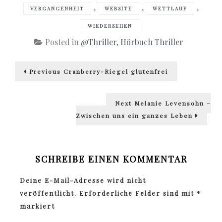
,
,
,
VERGANGENHEIT
WEBSITE
WETTLAUF
WIEDERSEHEN
Posted in
@Thriller
,
Hörbuch Thriller
Beitragsnavigation
Previous
Previous
Cranberry-Riegel glutenfrei
post:
Next
Next
Melanie Levensohn –
post:
Zwischen uns ein ganzes Leben
SCHREIBE EINEN KOMMENTAR
Deine E-Mail-Adresse wird nicht
veröffentlicht.
Erforderliche Felder sind mit
*
markiert